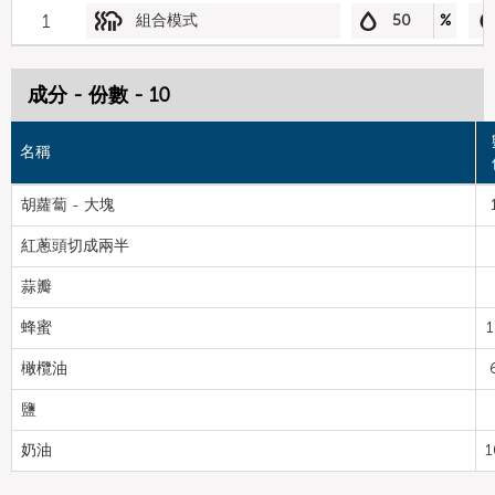
1
組合模式
50
%
成分 - 份數 - 10
名稱
胡蘿蔔 - 大塊
紅蔥頭切成兩半
蒜瓣
蜂蜜
1
橄欖油
鹽
奶油
1