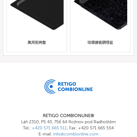
萬用煎烤盤
琺瑯搪瓷調理盆
RETIGO COMBIONLINE®
Láň 2310, PS 43, 756 64 Rožnov pod Radhoštěm
Tel.:
+420 571 665 511
, Fax: +420 571 665 554
E-mail:
info@combionline.com