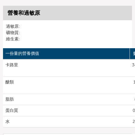
營養和過敏原
過敏原:
礦物質:
維生素:
一份量的營養價值
卡路里
3
醣類
脂肪
蛋白質
0
水
2