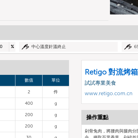
0
%
中心溫度針溫終止
6
Retigo 對流烤箱
數值
單位
試試專業美食
2
件
www.retigo.com.cn
400
g
200
g
操作重點
200
g
剁骨兔肉，將腰肉與腿肉分
30
g
合。摘取百里香葉，剁碎並