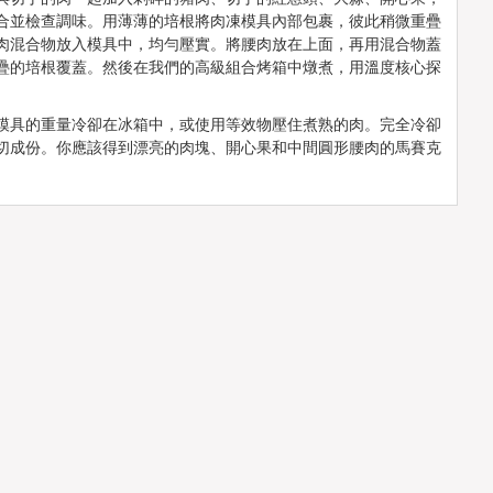
合並檢查調味。用薄薄的培根將肉凍模具內部包裹，彼此稍微重疊
肉混合物放入模具中，均勻壓實。將腰肉放在上面，再用混合物蓋
疊的培根覆蓋。然後在我們的高級組合烤箱中燉煮，用溫度核心探
模具的重量冷卻在冰箱中，或使用等效物壓住煮熟的肉。完全冷卻
切成份。你應該得到漂亮的肉塊、開心果和中間圓形腰肉的馬賽克