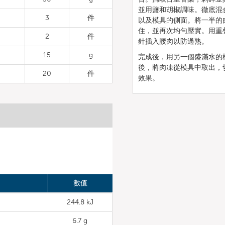
並用鹽和胡椒調味。徹底混
3
件
以及模具的側面。將一半的
住，並再次均勻壓實。用重
2
件
針插入腰肉以防過熟。
15
g
完成後，用另一個盛滿水的
後，將肉凍從模具中取出，
20
件
效果。
數值
244.8 kJ
6.7 g