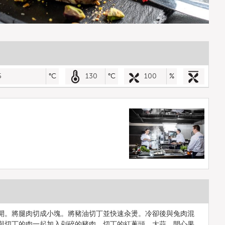
5
°C
130
°C
100
%
開。將腿肉切成小塊。將豬油切丁並快速汆燙。冷卻後與兔肉混
與切丁的肉一起加入剁碎的豬肉、切丁的紅蔥頭、大蒜、開心果，