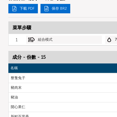
下載 PDF
保存 BR2
菜單步驟
1
組合模式
7
成分 - 份數 - 15
名稱
整隻兔子
豬肉末
豬油
開心果仁
新鮮百里香