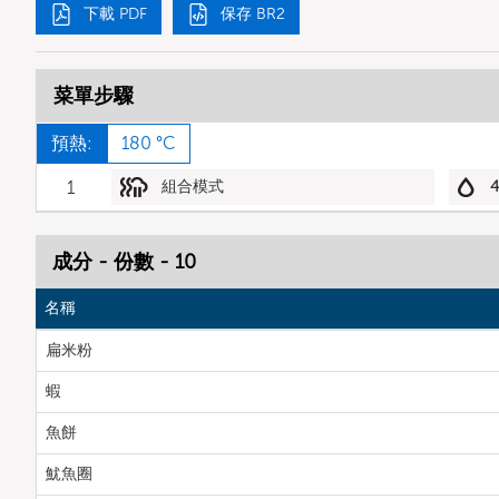
下載 PDF
保存 BR2
菜單步驟
預熱:
180 °C
1
組合模式
成分 - 份數 - 10
名稱
扁米粉
蝦
魚餅
魷魚圈