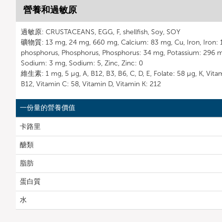
營養和過敏原
過敏原: CRUSTACEANS, EGG, F, shellfish, Soy, SOY
礦物質: 13 mg, 24 mg, 660 mg, Calcium: 83 mg, Cu, Iron, Iron: 1
phosphorus, Phosphorus, Phosphorus: 34 mg, Potassium: 296 m
Sodium: 3 mg, Sodium: 5, Zinc, Zinc: 0
維生素: 1 mg, 5 µg, A, B12, B3, B6, C, D, E, Folate: 58 µg, K, Vita
B12, Vitamin C: 58, Vitamin D, Vitamin K: 212
一份量的營養價值
卡路里
醣類
脂肪
蛋白質
水