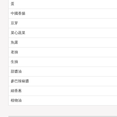
蛋
中國香腸
豆芽
菜心蔬菜
魚露
老抽
生抽
甜醬油
參巴辣椒醬
細香蔥
植物油