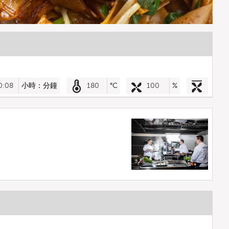
0:08
小時：分鐘
180
°C
100
%
。