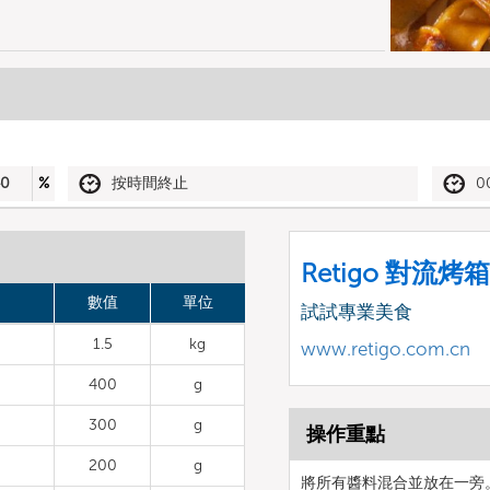
40
%
按時間終止
0
Retigo 對流烤箱
數值
單位
試試專業美食
1.5
kg
www.retigo.com.cn
400
g
300
g
操作重點
200
g
將所有醬料混合並放在一旁