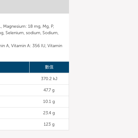
, Magnesium: 18 mg, Mg, P,
g, Selenium, sodium, Sodium,
min A, Vitamin A: 356 IU, Vitamin
數值
370.2 kJ
47.7 g
10.1 g
23.4 g
123 g