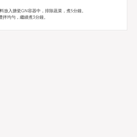
和其他配料放入搪瓷GN容器中，排除蔬菜，煮5分鐘。
攪拌均勻，繼續煮3分鐘。