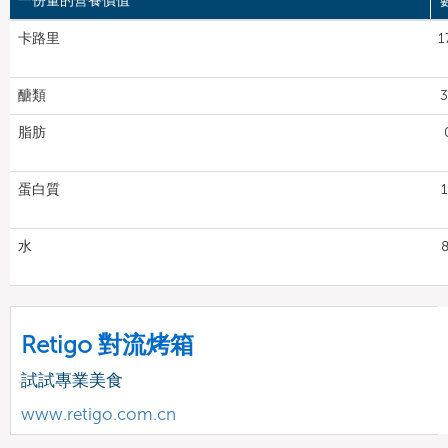
一份量的營養價值
卡路里
1
醣類
3
脂肪
蛋白質
1
水
8
Retigo 對流烤箱
試試專業美食
www.retigo.com.cn