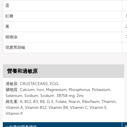
蛋
紅糖
蔥
植物油
現磨黑胡椒
營養和過敏原
過敏原: CRUSTACEANS, EGG
礦物質: Calcium, Iron, Magnesium, Phosphorus, Potassium,
Selenium, Sodium, Sodium: 38758 mg, Zinc
維生素: A, B12, B3, B6, D, E, Folate, Niacin, Riboflavin, Thiamin,
Vitamin A, Vitamin B12, Vitamin B6, Vitamin C, Vitamin E,
Vitamin K