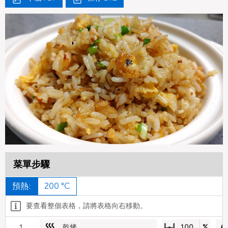
菜單步驟
預熱:
200 °C
要查看整個表格，請將表格向右移動。
1
乾烤
100
%