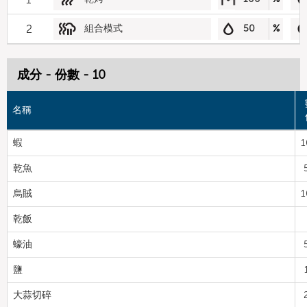
2
組合模式
50
%
成分 - 份數 - 10
名稱
蝦
1
乾魚
烏賊
1
乾飯
蠔油
鹽
大蒜切碎