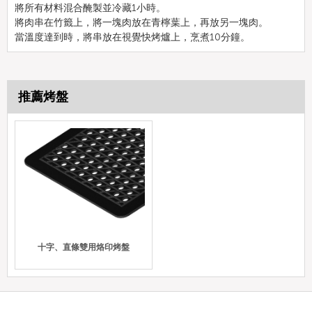
將所有材料混合醃製並冷藏1小時。
將肉串在竹籤上，將一塊肉放在青檸葉上，再放另一塊肉。
當溫度達到時，將串放在視覺快烤爐上，烹煮10分鐘。
推薦烤盤
十字、直條雙用烙印烤盤