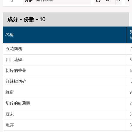
成分 - 份數 - 10
名稱
五花肉塊
四川花椒
6
切碎的香茅
6
紅辣椒切碎
蜂蜜
9
切碎的紅蔥頭
7
蒜末
5
魚露
6