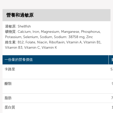
營養和過敏原
過敏原: Shellfish
礦物質: Calcium, Iron, Magnesium, Manganese, Phosphorus,
Potassium, Selenium, Sodium, Sodium: 38758 mg, Zinc
維生素: B12, Folate, Niacin, Riboflavin, Vitamin A, Vitamin B1,
Vitamin B3, Vitamin C, Vitamin K
一份量的營養價值
卡路里
5
醣類
脂肪
7
蛋白質