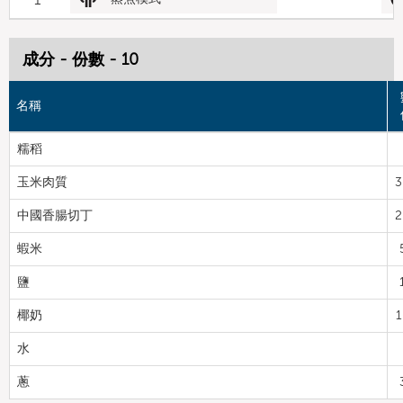
成分 - 份數 - 10
名稱
糯稻
玉米肉質
3
中國香腸切丁
2
蝦米
鹽
椰奶
1
水
蔥