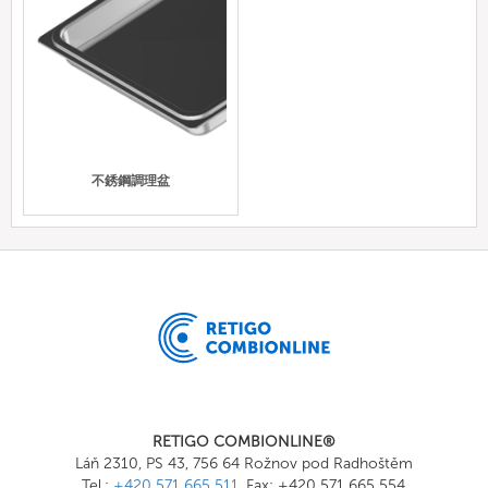
不銹鋼調理盆
RETIGO COMBIONLINE®
Láň 2310, PS 43, 756 64 Rožnov pod Radhoštěm
Tel.:
+420 571 665 511
, Fax: +420 571 665 554