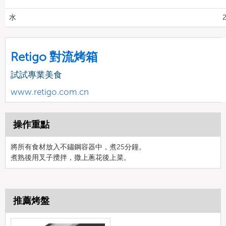
水
2
Retigo 對流烤箱
試試專業美食
www.retigo.com.cn
操作重點
將所有食材放入不鏽鋼容器中，煮25分鐘。
煮熟後用叉子攪拌，撒上蔥花後上菜。
推薦烤盤