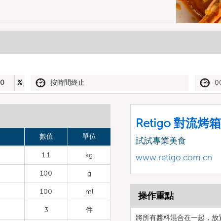
30
%
按時間終止
0
Retigo 對流烤箱
數值
單位
試試專業美食
1.1
kg
www.retigo.com.cn
100
g
100
ml
操作重點
3
件
將所有醬料混合在一起，放