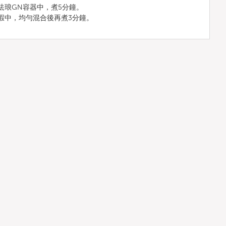
珐琅GN容器中，煮5分鐘。
蝦中，均勻混合後再煮3分鐘。
。