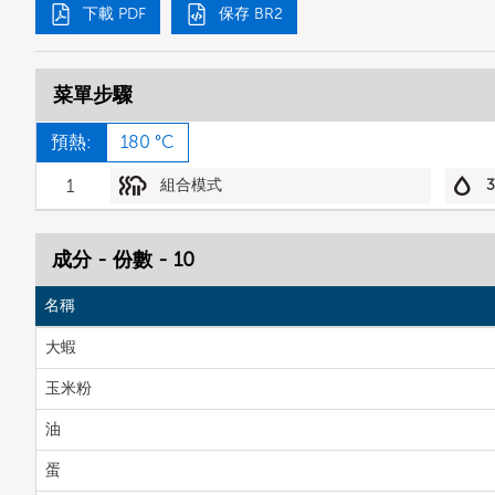
下載 PDF
保存 BR2
菜單步驟
預熱:
180 °C
1
組合模式
成分 - 份數 - 10
名稱
大蝦
玉米粉
油
蛋