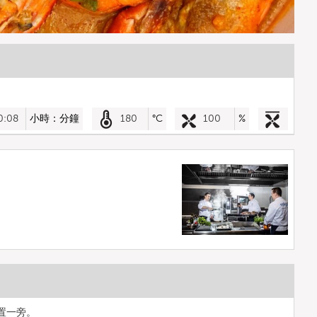
0:08
小時：分鐘
180
°C
100
%
置一旁。