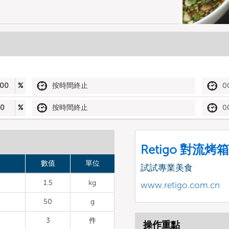
00
%
按時間終止
0
40
%
按時間終止
0
Retigo 對流烤箱
數值
單位
試試專業美食
1.5
kg
www.retigo.com.cn
50
g
3
件
操作重點