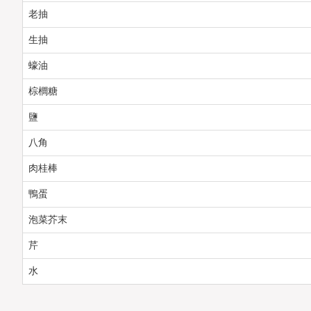
老抽
生抽
蠔油
棕櫚糖
鹽
八角
肉桂棒
鴨蛋
泡菜芥末
芹
水