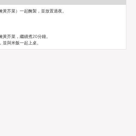
醃黃芥菜）一起醃製，並放置過夜。
醃黃芥菜，繼續煮20分鐘。
，並與米飯一起上桌。