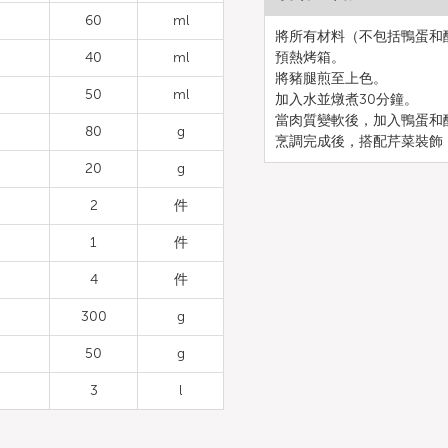
60
ml
將所有材料（不包括鴨蛋和
40
ml
預熱烤箱。
將豬腿煎至上色。
50
ml
加入水並燉煮30分鐘。
當肉質變軟後，加入鴨蛋和
80
g
烹調完成後，搭配芹菜裝飾
20
g
2
件
1
件
4
件
300
g
50
g
3
l