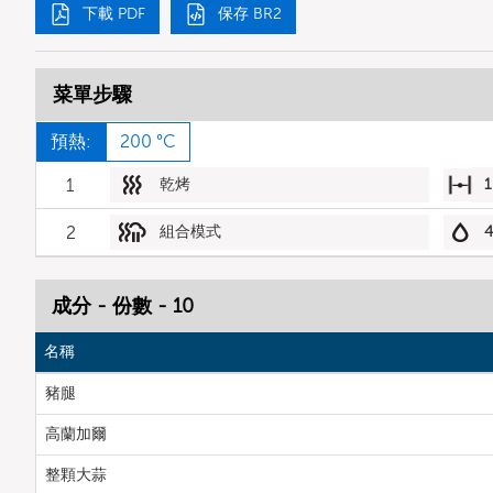
下載 PDF
保存 BR2
菜單步驟
預熱:
200 °C
1
乾烤
1
2
組合模式
成分 - 份數 - 10
名稱
豬腿
高蘭加爾
整顆大蒜