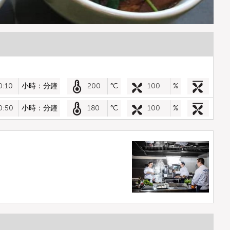
0:10
小時：分鐘
200
°C
100
%
0:50
小時：分鐘
180
°C
100
%