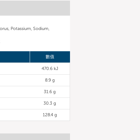
rus, Potassium, Sodium,
C
數值
470.6 kJ
8.9 g
31.6 g
30.3 g
128.4 g