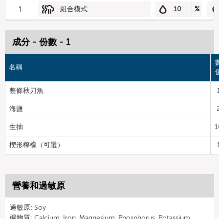
1
組合模式
10
%
成分 - 份數 - 1
名稱
整條秋刀魚
海鹽
生抽
1
楔形檸檬（可選）
營養和過敏原
過敏原: Soy
礦物質: Calcium, Iron, Magnesium, Phosphorus, Potassium,