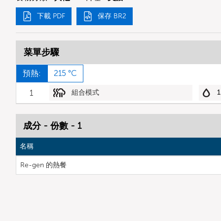
下載 PDF
保存 BR2
菜單步驟
預熱:
215 °C
1
組合模式
1
成分 - 份數 - 1
名稱
Re-gen 的熱餐