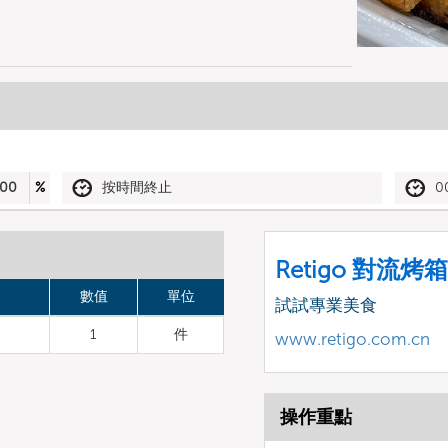
00
%
按時間終止
0
Retigo 對流烤箱
數值
單位
試試專業美食
1
件
www.retigo.com.cn
操作重點