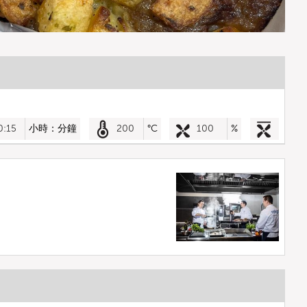
0:15
小時：分鐘
200
°C
100
%