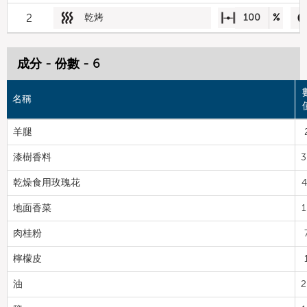
2
乾烤
100
%
成分 - 份數 - 6
名稱
羊腿
漆樹香料
3
乾燥食用玫瑰花
4
地面香菜
1
肉桂粉
檸檬皮
油
2