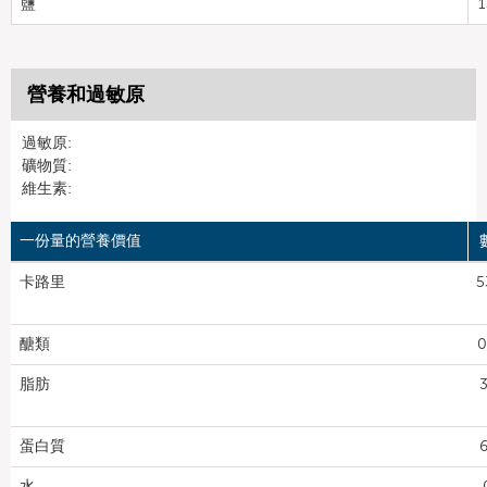
鹽
1
營養和過敏原
過敏原:
礦物質:
維生素:
一份量的營養價值
卡路里
5
醣類
0
脂肪
3
蛋白質
6
水