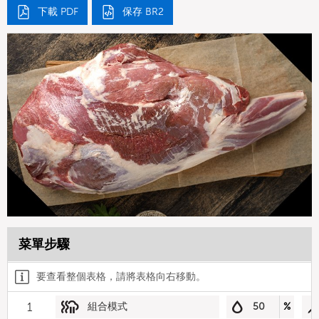
下載 PDF
保存 BR2
菜單步驟
要查看整個表格，請將表格向右移動。
1
組合模式
50
%