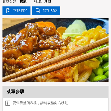
食物分類:
禽類
料理:
其他
下載 PDF
保存 BR2
菜單步驟
要查看整個表格，請將表格向右移動。