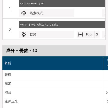
gotowanie ryżu
1
蒸煮模式
wyjmij ryż włóż kurczaka
2
乾烤
100
%
成分 - 份數 - 10
名稱
雞柳
黑米
泡菜
5
迷你玉米