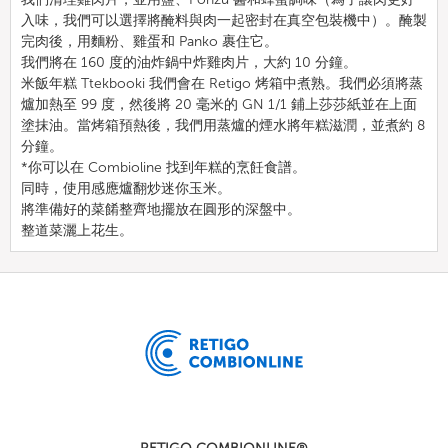
入味，我們可以選擇將醃料與肉一起密封在真空包裝機中）。醃製
完肉後，用麵粉、雞蛋和 Panko 裹住它。
我們將在 160 度的油炸鍋中炸雞肉片，大約 10 分鐘。
米飯年糕 Ttekbooki 我們會在 Retigo 烤箱中煮熟。我們必須將蒸
爐加熱至 99 度，然後將 20 毫米的 GN 1/1 鋪上莎莎紙並在上面
塗抹油。當烤箱預熱後，我們用蒸爐的煙水將年糕滋潤，並煮約 8
分鐘。
*你可以在 Combioline 找到年糕的烹飪食譜。
同時，使用感應爐翻炒迷你玉米。
將準備好的菜餚整齊地擺放在圓形的深盤中。
整道菜灑上花生。