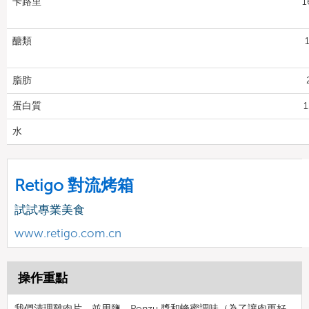
卡路里
1
醣類
脂肪
蛋白質
1
水
Retigo 對流烤箱
試試專業美食
www.retigo.com.cn
操作重點
我們清理雞肉片，並用鹽、Ponzu 醬和蜂蜜調味（為了讓肉更好