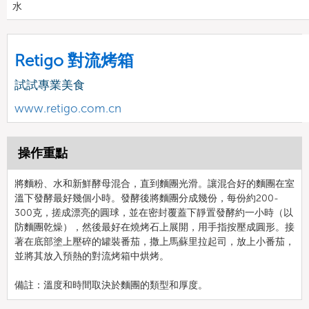
水
Retigo 對流烤箱
試試專業美食
www.retigo.com.cn
操作重點
將麵粉、水和新鮮酵母混合，直到麵團光滑。讓混合好的麵團在室
溫下發酵最好幾個小時。發酵後將麵團分成幾份，每份約200-
300克，搓成漂亮的圓球，並在密封覆蓋下靜置發酵約一小時（以
防麵團乾燥），然後最好在燒烤石上展開，用手指按壓成圓形。接
著在底部塗上壓碎的罐裝番茄，撒上馬蘇里拉起司，放上小番茄，
並將其放入預熱的對流烤箱中烘烤。
備註：溫度和時間取決於麵團的類型和厚度。