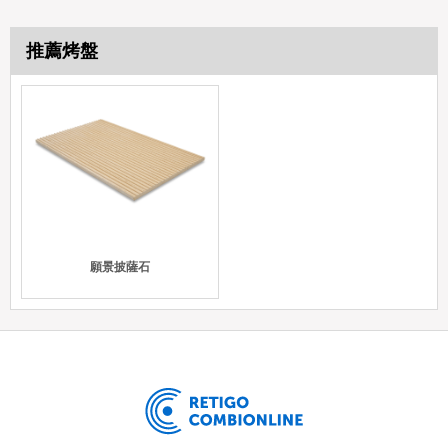
推薦烤盤
願景披薩石