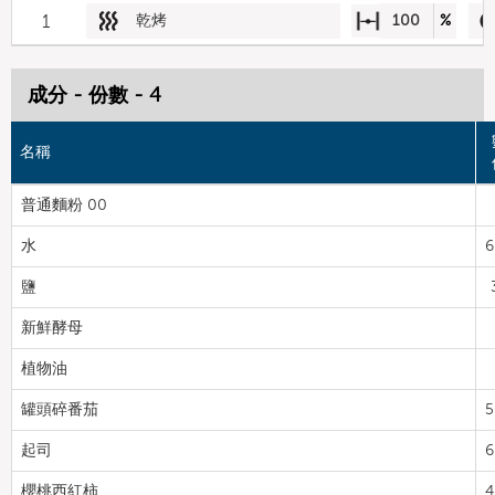
1
乾烤
100
%
成分 - 份數 - 4
名稱
普通麵粉 00
水
6
鹽
新鮮酵母
植物油
罐頭碎番茄
5
起司
6
櫻桃西紅柿
4