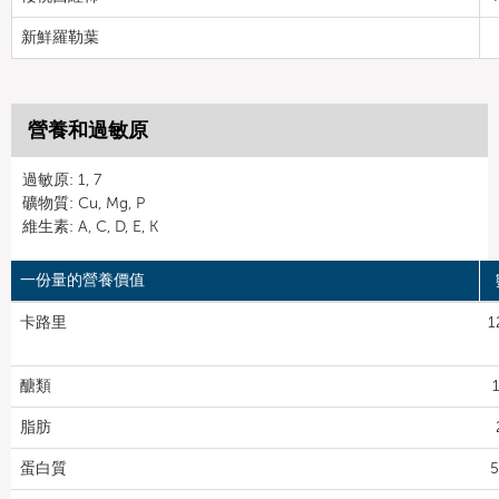
新鮮羅勒葉
營養和過敏原
過敏原: 1, 7
礦物質: Cu, Mg, P
維生素: A, C, D, E, K
一份量的營養價值
卡路里
1
醣類
脂肪
蛋白質
5