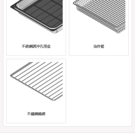
不銹鋼調沖孔理盆
油炸籃
不鏽鋼鐵網