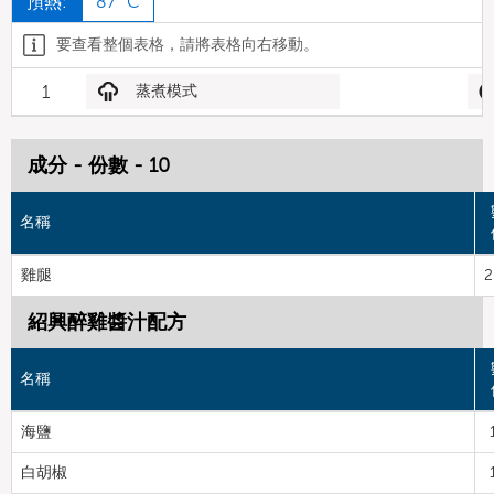
預熱:
87 °C
要查看整個表格，請將表格向右移動。
1
蒸煮模式
成分 - 份數 - 10
名稱
雞腿
2
紹興醉雞醬汁配方
名稱
海鹽
白胡椒