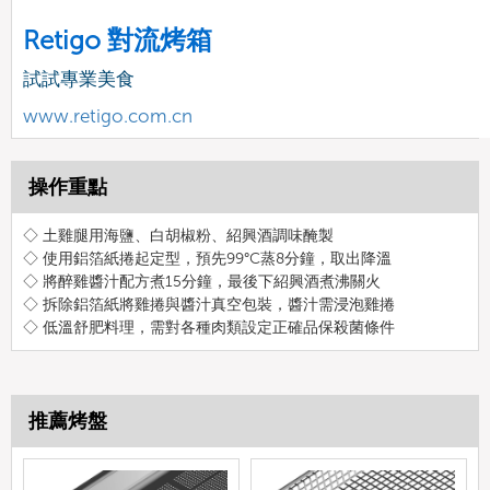
Retigo 對流烤箱
試試專業美食
www.retigo.com.cn
操作重點
◇ 土雞腿用海鹽、白胡椒粉、紹興酒調味醃製
◇ 使用鋁箔紙捲起定型，預先99°C蒸8分鐘，取出降溫
◇ 將醉雞醬汁配方煮15分鐘，最後下紹興酒煮沸關火
◇ 拆除鋁箔紙將雞捲與醬汁真空包裝，醬汁需浸泡雞捲
◇ 低溫舒肥料理，需對各種肉類設定正確品保殺菌條件
推薦烤盤