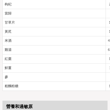
枸杞
當歸
甘草片
黃芪
米酒
4
雞湯
6
紅棗
鮮薑
參
粗麵粉糖
營養和過敏原