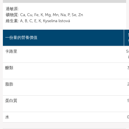
過敏原:
礦物質: Ca, Cu, Fe, K, Mg, Mn, Na, P, Se, Zn
維生素: A, B, C, E, K, Kyselina listová
一份量的營養價值
卡路里
5
醣類
脂肪
蛋白質
水
0