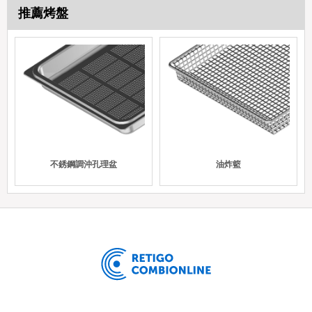
推薦烤盤
不銹鋼調沖孔理盆
油炸籃