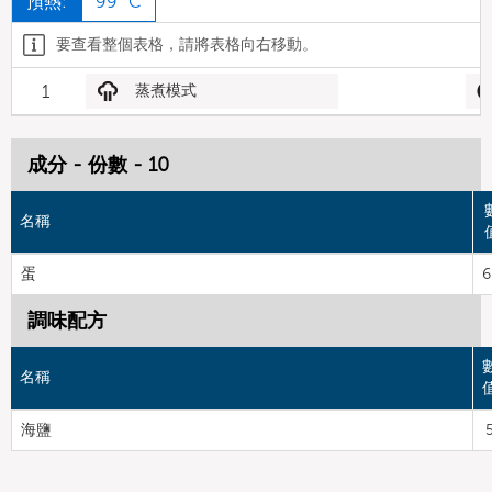
預熱:
99 °C
要查看整個表格，請將表格向右移動。
1
蒸煮模式
成分 - 份數 - 10
名稱
蛋
6
調味配方
名稱
海鹽