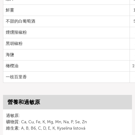
鮮薑
不甜的白葡萄酒
煙燻辣椒粉
黑胡椒粉
海鹽
橄欖油
1
一枝百里香
營養和過敏原
過敏原:
礦物質: Ca, Cu, Fe, K, Mg, Mn, Na, P, Se, Zn
維生素: A, B, B6, C, D, E, K, Kyselina listová