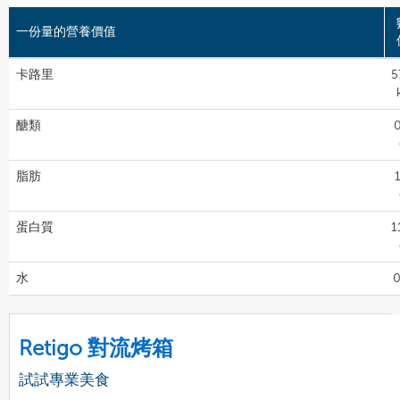
一份量的營養價值
卡路里
5
醣類
0
脂肪
1
蛋白質
1
水
0
Retigo 對流烤箱
試試專業美食