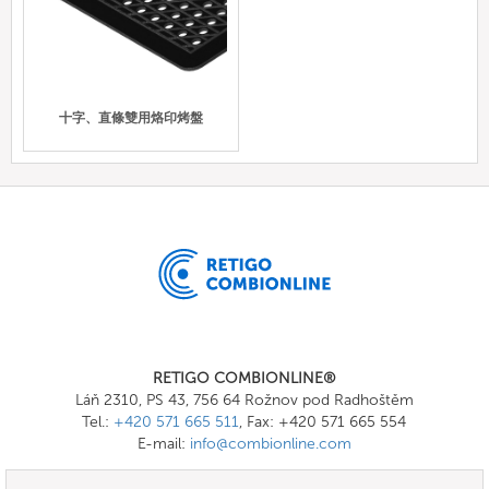
十字、直條雙用烙印烤盤
RETIGO COMBIONLINE®
Láň 2310, PS 43, 756 64 Rožnov pod Radhoštěm
Tel.:
+420 571 665 511
, Fax: +420 571 665 554
E-mail:
info@combionline.com