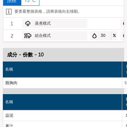
預熱:
75 °C
要查看整個表格，請將表格向右移動。
1
蒸煮模式
2
組合模式
30
%
成分 - 份數 - 10
名稱
雞胸肉
5
名稱
蒜泥
蔥汁