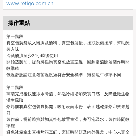
www.retigo.com.cn
操作重點
第一階段
真空包裝袋放入雞胸及醃料，真空包裝後手按或設備按摩，幫助醃
製入味
冷藏醃漬至少24小時後使用
開始蒸製前，提前將雞胸真空包放置室溫，回到常溫開始製作時間
較準確
低溫舒肥請注意殺菌溫度須符合安全標準，雞豬魚牛標準不同
第二階段
蒸製完成後快速冰水降溫，熱漲冷縮增加緊實口感，及降低微生物
滋生風險
烙烤前將真空包裝袋拆開，吸附表面水份，表面越乾燥烙印效果越
好
製作前，提前將熟雞胸真空包放置室溫，亦可泡溫水，製作時間較
準確
避免冰箱拿出直接烤箱烹飪，烹飪時間短及內外溫差，中心未完全