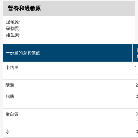
營養和過敏原
過敏原:
礦物質:
維生素:
一份量的營養價值
卡路里
1
醣類
2
脂肪
0
蛋白質
0
水
0