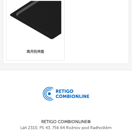
萬用煎烤盤
RETIGO COMBIONLINE®
Láň 2310, PS 43, 756 64 Rožnov pod Radhoštěm