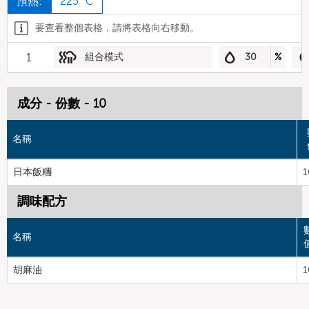
預熱:
225 °C
要查看整個表格，請將表格向右移動。
1
組合模式
30
%
成分 - 份數 - 10
名稱
日本飯糰
1
調味配方
名稱
胡麻油
1