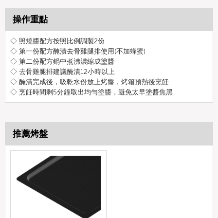
操作重點
◇ 照燒醬配方按照比例調製2份
◇ 第一份配方醃漬去骨雞腿排使用(不加蜂蜜)
◇ 第二份配方鍋中煮沸濃縮成塗醬
◇ 去骨雞腿排建議醃漬12小時以上
◇ 醃漬完成後，吸乾水份放上烤盤，烤箱預熱後烹飪
◇ 烹飪時間剩5分鐘取出均勻塗醬，避免太早塗醬焦黑
推薦烤盤