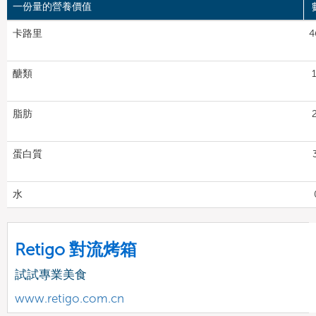
一份量的營養價值
卡路里
4
醣類
脂肪
蛋白質
水
Retigo 對流烤箱
試試專業美食
www.retigo.com.cn