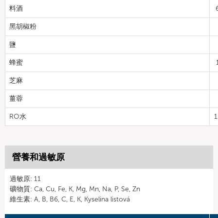
料酒
黑胡椒粉
鹽
蜂蜜
芝麻
薑蓉
RO水
1
營養和過敏原
過敏原: 11
礦物質: Ca, Cu, Fe, K, Mg, Mn, Na, P, Se, Zn
維生素: A, B, B6, C, E, K, Kyselina listová