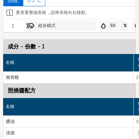
預熱:
175 °C
要查看整個表格，請將表格向右移動。
1
組合模式
50
%
成分 - 份數 - 1
名稱
無骨雞
2
照燒醬配方
名稱
醬油
1
清酒