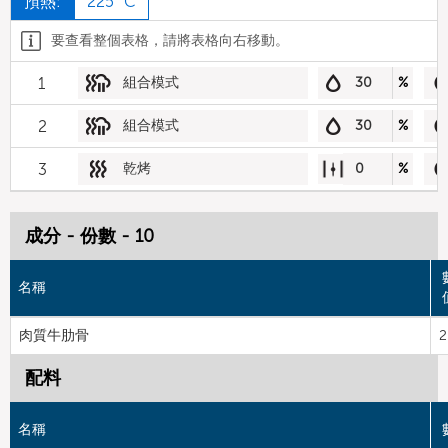
預熱:
225 °C
要查看整個表格，請將表格向右移動。
1
組合模式
30
%
2
組合模式
30
%
3
乾烤
0
%
成分 - 份數 - 10
名稱
肉質牛肋骨
2
配料
名稱