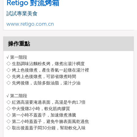
Retigo 對流烤箱
試試專業美食
www.retigo.com.cn
操作重點
√ 第一階段
◇ 生肋調味沾麵粉炙烤，燉煮出湯汁稠度
◇ 烤上色後燉煮，產生香氣一起燉在湯汁裡
◇ 先烤上色後燉煮，可節省燉煮時間
◇ 先烤後燉，去除多餘油脂，湯汁少油
√ 第二階段
◇ 紅酒高湯要淹過表面，高湯是牛肉1.7倍
◇ 中火慢燉2小時，軟化筋肉膠質
◇ 第一小時不蓋蓋子，加速燉煮沸騰
◇ 第二小時蓋蓋子，避免牛腩表面風乾過焦
◇ 取出後蓋蓋子悶30分鐘，幫助軟化入味