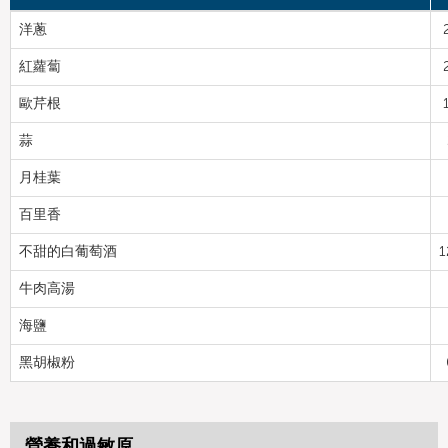
洋蔥
紅蘿蔔
歐芹根
蒜
月桂葉
百里香
不甜的白葡萄酒
1
牛肉高湯
海鹽
黑胡椒粉
營養和過敏原