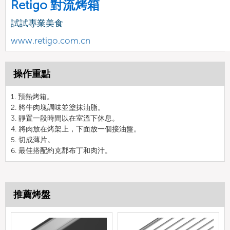
Retigo 對流烤箱
試試專業美食
www.retigo.com.cn
操作重點
1. 預熱烤箱。
2. 將牛肉塊調味並塗抹油脂。
3. 靜置一段時間以在室溫下休息。
4. 將肉放在烤架上，下面放一個接油盤。
5. 切成薄片。
6. 最佳搭配約克郡布丁和肉汁。
推薦烤盤