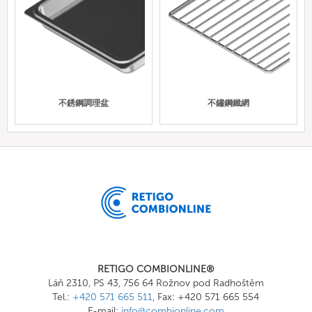
不銹鋼調理盆
不鏽鋼鐵網
RETIGO COMBIONLINE®
Láň 2310, PS 43, 756 64 Rožnov pod Radhoštěm
Tel.:
+420 571 665 511
, Fax: +420 571 665 554
E-mail:
info@combionline.com