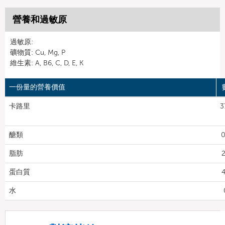
營養和過敏原
過敏原:
礦物質: Cu, Mg, P
維生素: A, B6, C, D, E, K
一份量的營養價值
卡路里
3
醣類
0
脂肪
2
蛋白質
4
水