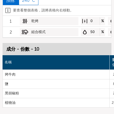
預熱:
240 °C
要查看整個表格，請將表格向右移動。
1
乾烤
0
%
2
組合模式
50
%
成分 - 份數 - 10
名稱
烤牛肉
鹽
黑胡椒粉
植物油
2