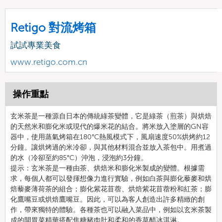
Retigo 對流烤箱
試試專業美食
www.retigo.com.cn
操作重點
玄米茶是一種源自日本的傳統綠茶變體，它是綠茶（煎茶）與烘焙
的天然米和膨化米或現代的爆米花的結合。將米放入塗層的GN容
器中，使用蒸氣烤箱在180°C熱風模式下，風扇速度50%烘烤約12
分鐘。讓烘烤過的米冷卻，與其他材料混合並放入茶包中。用煮過
的水（冷卻至約85°C）沖泡，浸泡約3分鐘。
提示：玄米茶是一種由茶、烘焙米和膨化米製成的變體。根據需
求，每個人都可以發揮想像力進行實驗，例如白茶與膨化藜麥和烘
焙藜麥薄荷茶的組合；膨化紫花苜蓿、烘焙紫花苜蓿粉和紅茶；膨
化鷹嘴豆或烘焙鷹嘴豆。因此，可以為客人創造出許多精緻的創
作，帶來獨特的體驗。各種茶也可以融入菜品中，例如以玄米茶製
成的開胃菜精華搭配焦糖豬肉肚和柔和的香草醋冰淇淋。