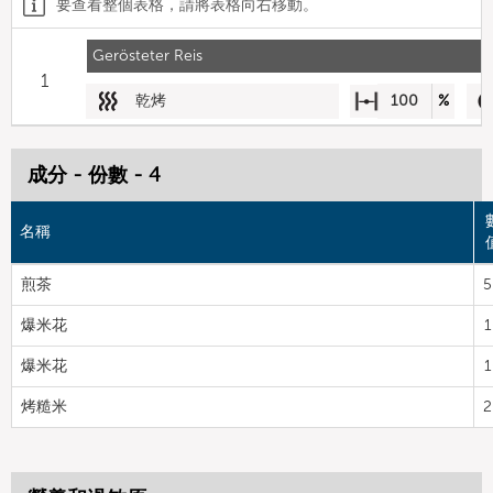
要查看整個表格，請將表格向右移動。
Gerösteter Reis
1
乾烤
100
%
成分 - 份數 - 4
名稱
煎茶
5
爆米花
1
爆米花
1
烤糙米
2