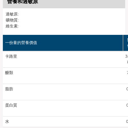
營養和過敏原
過敏原:
礦物質:
維生素:
一份量的營養價值
卡路里
3
醣類
脂肪
蛋白質
水
0