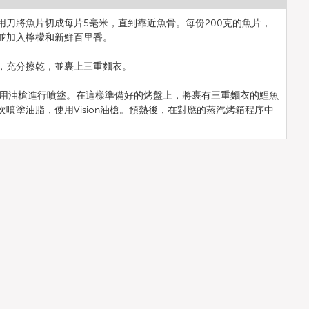
用刀將魚片切成每片5毫米，直到靠近魚骨。每份200克的魚片，
並加入檸檬和新鮮百里香。
，充分擦乾，並裹上三重麵衣。
鍋上，使用油槍進行噴塗。在這樣準備好的烤盤上，將裹有三重麵衣的鯉魚
噴塗油脂，使用Vision油槍。預熱後，在對應的蒸汽烤箱程序中