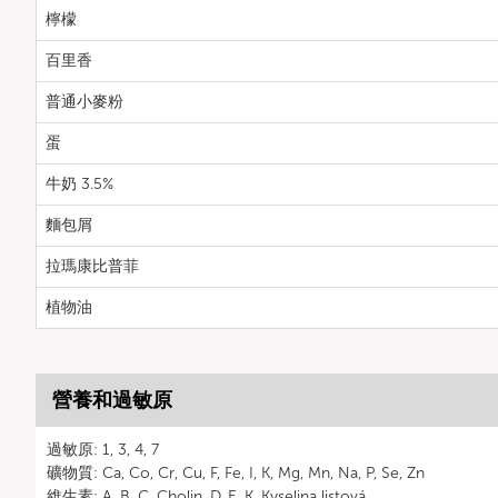
檸檬
百里香
普通小麥粉
蛋
牛奶 3.5%
麵包屑
拉瑪康比普菲
植物油
營養和過敏原
過敏原: 1, 3, 4, 7
礦物質: Ca, Co, Cr, Cu, F, Fe, I, K, Mg, Mn, Na, P, Se, Zn
維生素: A, B, C, Cholin, D, E, K, Kyselina listová