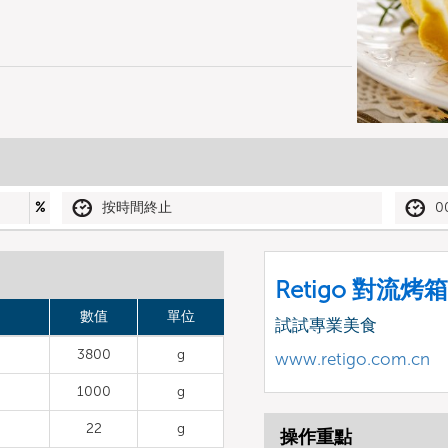
%
按時間終止
0
Retigo 對流烤箱
數值
單位
試試專業美食
3800
g
www.retigo.com.cn
1000
g
22
g
操作重點