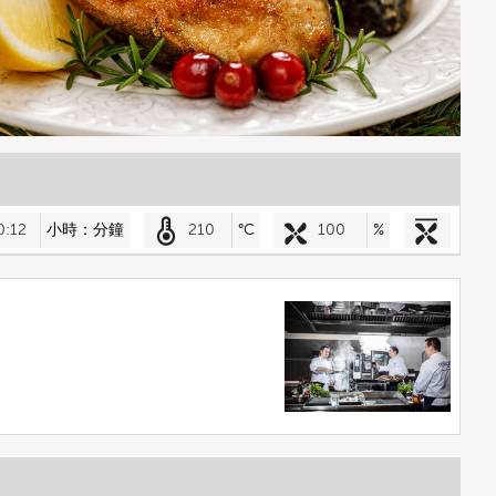
0:12
小時：分鐘
210
°C
100
%