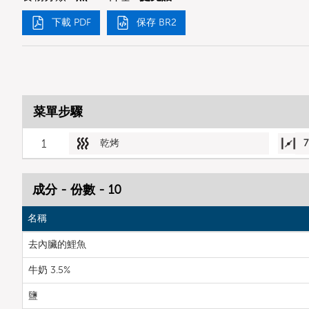
下載 PDF
保存 BR2
菜單步驟
1
乾烤
7
成分 - 份數 - 10
名稱
去內臟的鯉魚
牛奶 3.5%
鹽