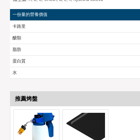
一份量的營養價值
卡路里
醣類
脂肪
蛋白質
水
推薦烤盤