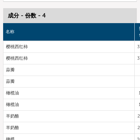
成分 - 份数 - 4
名称
樱桃西红柿
3
樱桃西红柿
3
蒜瓣
蒜瓣
橄榄油
橄榄油
羊奶酪
2
羊奶酪
2
橄榄
1