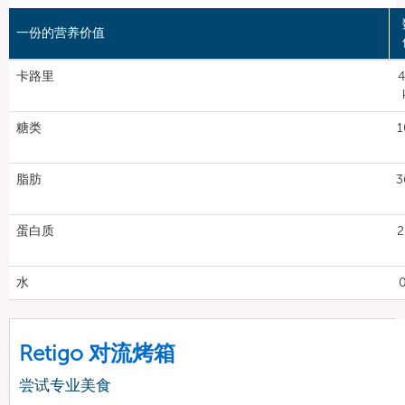
一份的营养价值
卡路里
4
糖类
1
脂肪
3
蛋白质
2
水
0
Retigo 对流烤箱
尝试专业美食