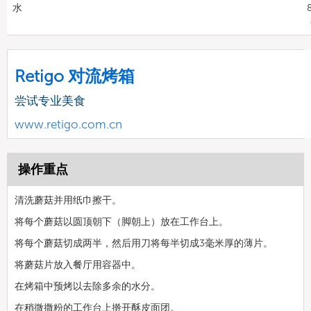
水
8
Retigo 对流烤箱
尝试专业美食
www.retigo.com.cn
操作重点
清洗蘑菇并用纸巾擦干。
将每个蘑菇以圆顶朝下（脚朝上）放在工作台上。
将每个蘑菇切成两半，然后用刀将每半切成3毫米厚的薄片。
将蘑菇片放入餐厅用容器中。
在烤箱中预烤以去除多余的水分。
在稍微撒粉的工作台上擀开酥皮面团。