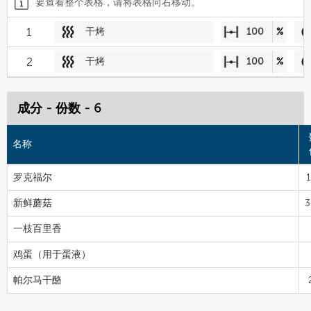
要查看整个表格，请将表格向右移动。
1
干烤
100
%
2
干烤
100
%
成分 - 份数 - 6
名称
罗克福尔
新鲜蘑菇
3
一枝百里香
鸡蛋（用于蛋液）
帕尔马干酪