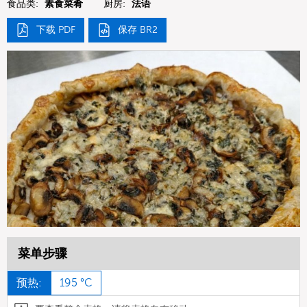
食品类:
素食菜肴
厨房:
法语
下载 PDF
保存 BR2
菜单步骤
预热:
195 °C