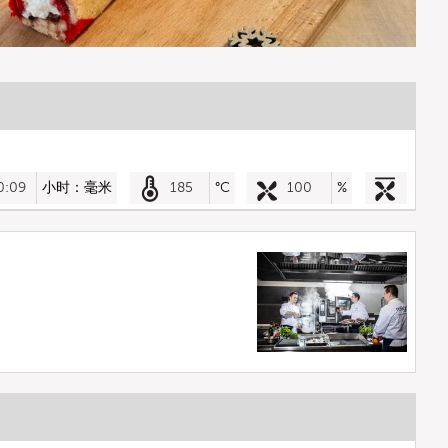
0:09
小时：毫米
185
°C
100
%