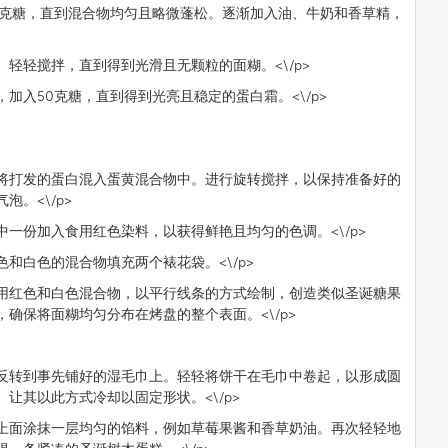
0克糖，直到混合物均匀且略微蓬松。逐渐加入油、牛奶和香草精，
轻轻搅拌，直到得到光滑且无颗粒的面糊。<\/p>
加入50克糖，直到得到光亮且稳定的蛋白霜。<\/p>
将打发的蛋白混入蛋黄混合物中。进行旋转搅拌，以保持准备好的
。<\/p>
一份加入食用红色染料，以获得鲜艳且均匀的色调。<\/p>
和白色的混合物填充两个裱花袋。<\/p>
用红色和白色混合物，以平行线条的方式绘制，创造类似圣诞糖果
确保将面糊均匀分布在烤盘的整个表面。<\/p>
反转到事先铺好的湿毛巾上。轻轻将饼干在毛巾中卷起，以形成圆
让其以此方式冷却以固定形状。<\/p>
上面涂抹一层均匀的馅料，例如草莓果酱和香草奶油。再次轻轻地