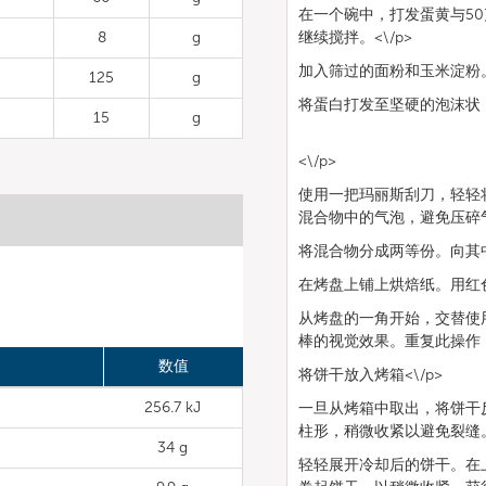
在一个碗中，打发蛋黄与5
8
g
继续搅拌。<\/p>
加入筛过的面粉和玉米淀粉。
125
g
将蛋白打发至坚硬的泡沫状，
15
g
<\/p>
使用一把玛丽斯刮刀，轻轻
混合物中的气泡，避免压碎气泡
将混合物分成两等份。向其中
在烤盘上铺上烘焙纸。用红色
从烤盘的一角开始，交替使
棒的视觉效果。重复此操作，
数值
将饼干放入烤箱<\/p>
256.7 kJ
一旦从烤箱中取出，将饼干
柱形，稍微收紧以避免裂缝。
34 g
轻轻展开冷却后的饼干。在