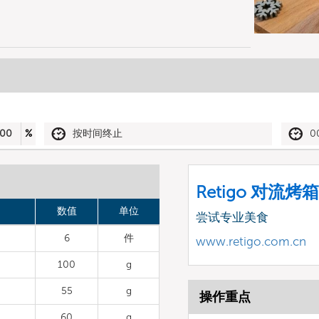
00
%
按时间终止
0
Retigo 对流烤箱
数值
单位
尝试专业美食
6
件
www.retigo.com.cn
100
g
55
g
操作重点
60
g