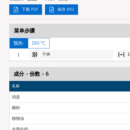
下载 PDF
保存 BR2
菜单步骤
预热:
190 °C
1
干烤
1
成分 - 份数 - 6
名称
鸡蛋
糖粉
植物油
全脂牛奶