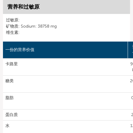
营养和过敏原
过敏原:
矿物质: Sodium: 38758 mg
维生素:
一份的营养价值
卡路里
9
糖类
2
脂肪
蛋白质
水
1