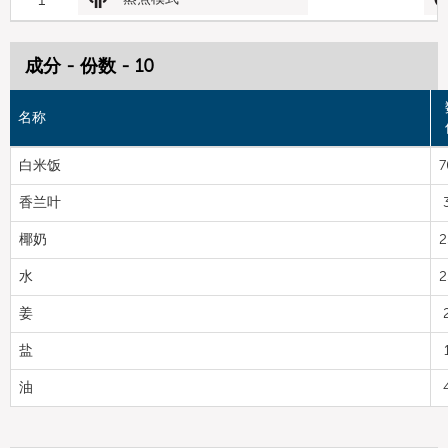
成分 - 份数 - 10
名称
白米饭
7
香兰叶
椰奶
2
水
2
姜
盐
油