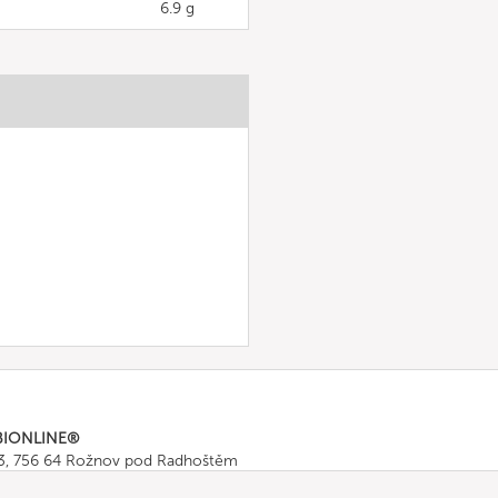
6.9 g
BIONLINE®
43, 756 64 Rožnov pod Radhoštěm
665 511
, Fax: +420 571 665 554