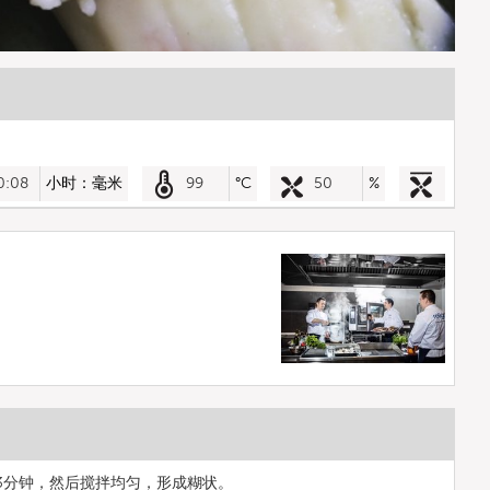
0:08
小时：毫米
99
°C
50
%
3分钟，然后搅拌均匀，形成糊状。