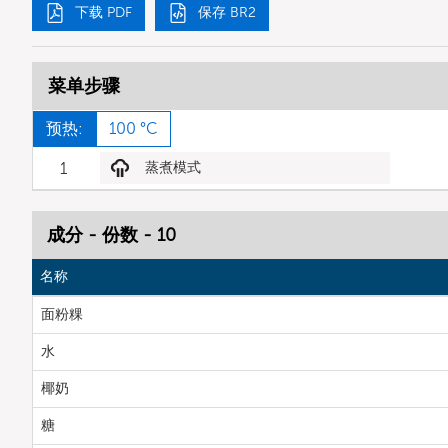
下载 PDF
保存 BR2
菜单步骤
预热:
100 °C
1
蒸煮模式
成分 - 份数 - 10
名称
面粉粿
水
椰奶
糖