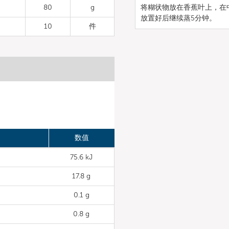
80
g
将糊状物放在香蕉叶上，在
放置好后继续蒸5分钟。
10
件
数值
75.6 kJ
17.8 g
0.1 g
0.8 g