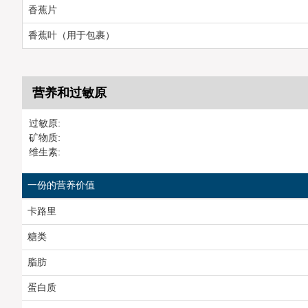
香蕉片
香蕉叶（用于包裹）
营养和过敏原
过敏原:
矿物质:
维生素:
一份的营养价值
卡路里
糖类
脂肪
蛋白质