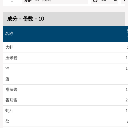
成分 - 份数 - 10
名称
大虾
玉米粉
1
油
1
蛋
甜辣酱
1
番茄酱
2
蚝油
1
盐