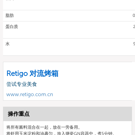
脂肪
0
蛋白质
水
Retigo 对流烤箱
尝试专业美食
www.retigo.com.cn
操作重点
将所有酱料混合在一起，放在一旁备用。
将虾用玉米淀粉和油裹匀，放入搪瓷GN容器中，煮5分钟。