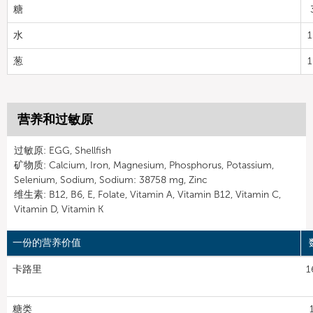
糖
水
1
葱
1
营养和过敏原
过敏原: EGG, Shellfish
矿物质: Calcium, Iron, Magnesium, Phosphorus, Potassium,
Selenium, Sodium, Sodium: 38758 mg, Zinc
维生素: B12, B6, E, Folate, Vitamin A, Vitamin B12, Vitamin C,
Vitamin D, Vitamin K
一份的营养价值
卡路里
1
糖类