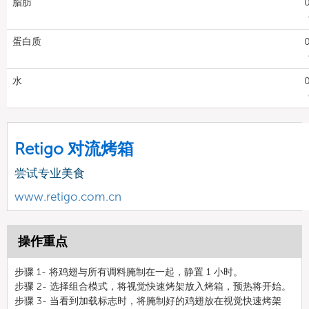
脂肪
0
蛋白质
0
水
0
Retigo 对流烤箱
尝试专业美食
www.retigo.com.cn
操作重点
步骤 1- 将鸡翅与所有调料腌制在一起，静置 1 小时。
步骤 2- 选择组合模式，将视觉快速烤架放入烤箱，预热将开始。
步骤 3- 当看到加载标志时，将腌制好的鸡翅放在视觉快速烤架