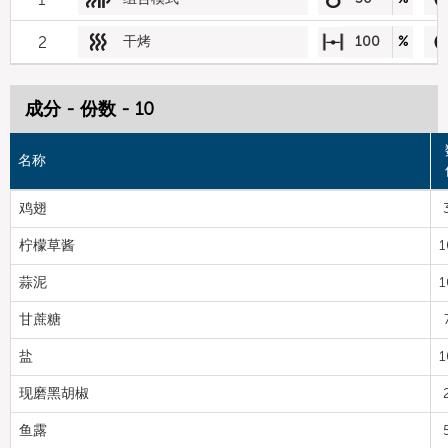
2
干烤
100
%
成分 - 份数 - 10
名称
鸡翅
柠檬草酱
1
蒜泥
1
甘蔗糖
盐
1
现磨黑胡椒
鱼露