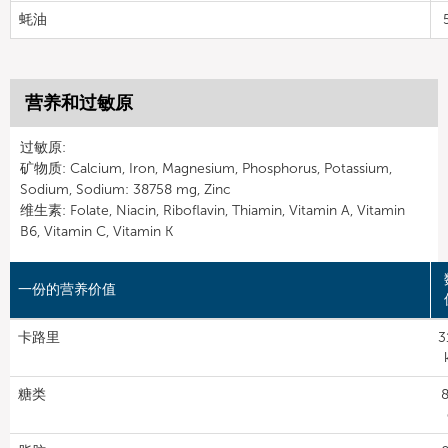
蚝油
营养和过敏原
过敏原:
矿物质: Calcium, Iron, Magnesium, Phosphorus, Potassium,
Sodium, Sodium: 38758 mg, Zinc
维生素: Folate, Niacin, Riboflavin, Thiamin, Vitamin A, Vitamin
B6, Vitamin C, Vitamin K
一份的营养价值
卡路里
3
糖类
8