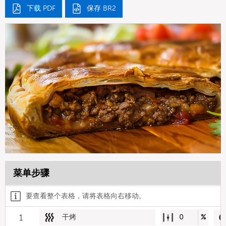
下载 PDF
保存 BR2
菜单步骤
要查看整个表格，请将表格向右移动。
1
干烤
0
%