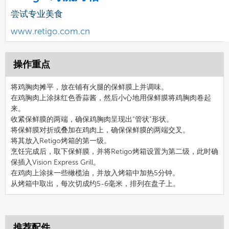
尝试专业美食
www.retigo.com.cn
操作重点
将鸡胸肉摊平，放在铺有火腿的保鲜膜上并调味。
在鸡胸肉上涂抹红色香蒜酱，然后小心地用保鲜膜将鸡胸肉卷起
来。
收紧保鲜膜的两端，确保鸡胸肉呈现出“管状”形状。
将保鲜膜对折或叠加在鸡肉上，确保保鲜膜的两端交叉。
将其放入Retigo烤箱的第一级。
烹饪完成后，取下保鲜膜，并将Retigo烤箱设置为第二级，此时确
保插入Vision Express Grill。
在鸡肉上涂抹一些橄榄油，并放入烤箱中加热5分钟。
从烤箱中取出，每次切成约5-6毫米，排列在盘子上。
推荐配件