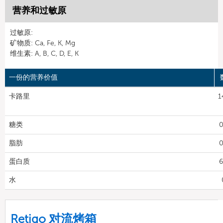
营养和过敏原
过敏原:
矿物质: Ca, Fe, K, Mg
维生素: A, B, C, D, E, K
一份的营养价值
卡路里
1
糖类
0
脂肪
0
蛋白质
6
水
Retigo 对流烤箱