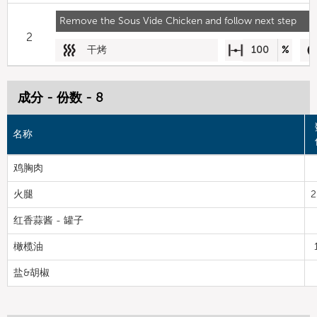
Remove the Sous Vide Chicken and follow next step
2
干烤
100
%
成分 - 份数 - 8
名称
鸡胸肉
火腿
2
红香蒜酱 - 罐子
橄榄油
盐&胡椒