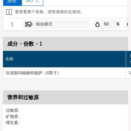
预热:
195 °C
要查看整个表格，请将表格向右移动。
1
组合模式
50
%
成分 - 份数 - 1
名称
冷冻熟玛格丽特披萨（8英寸）
3
营养和过敏原
过敏原:
矿物质:
维生素: