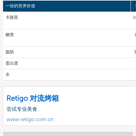
一份的营养价值
卡路里
1
糖类
脂肪
3
蛋白质
水
Retigo 对流烤箱
尝试专业美食
www.retigo.com.cn