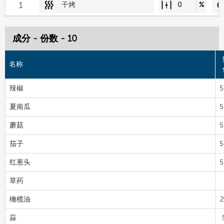
1
干烤
0
%
成分 - 份数 - 10
名称
辣椒
5
夏南瓜
5
蘑菇
5
茄子
5
红葱头
5
草药
橄榄油
2
蒜