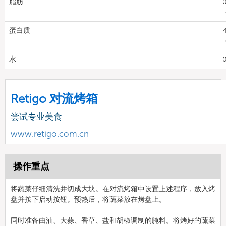
脂肪
0
蛋白质
4
水
0
Retigo 对流烤箱
尝试专业美食
www.retigo.com.cn
操作重点
将蔬菜仔细清洗并切成大块。在对流烤箱中设置上述程序，放入烤
盘并按下启动按钮。预热后，将蔬菜放在烤盘上。
同时准备由油、大蒜、香草、盐和胡椒调制的腌料。将烤好的蔬菜