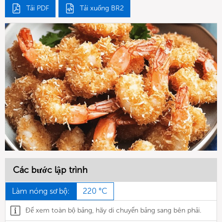
Tải PDF
Tải xuống BR2
Các bước lập trình
Làm nóng sơ bộ:
220 °C
Để xem toàn bộ bảng, hãy di chuyển bảng sang bên phải.