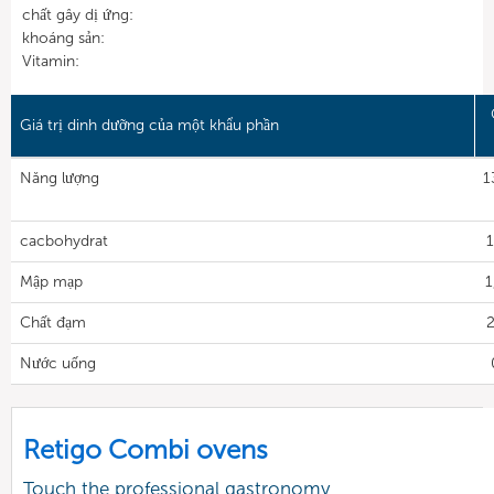
chất gây dị ứng:
khoáng sản:
Vitamin:
Giá trị dinh dưỡng của một khẩu phần
Năng lượng
1
cacbohydrat
1
Mập mạp
1
Chất đạm
2
Nước uống
Retigo Combi ovens
Touch the professional gastronomy