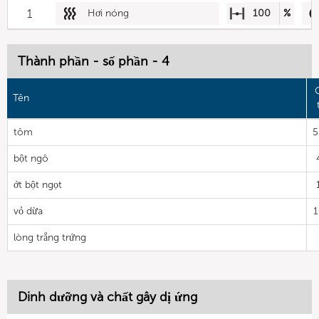
1
Hơi nóng
100
%
Thành phần - số phần - 4
Tên
tôm
5
bột ngô
ớt bột ngọt
vỏ dừa
1
lòng trắng trứng
Dinh dưỡng và chất gây dị ứng