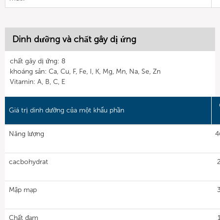
Dinh dưỡng và chất gây dị ứng
chất gây dị ứng: 8
khoáng sản: Ca, Cu, F, Fe, I, K, Mg, Mn, Na, Se, Zn
Vitamin: A, B, C, E
Giá trị dinh dưỡng của một khẩu phần
Năng lượng
4
cacbohydrat
Mập mạp
Chất đạm