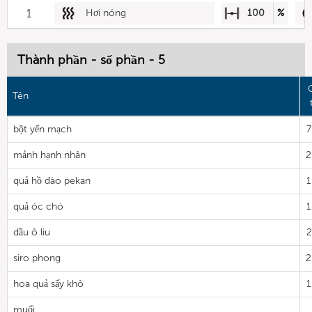
1
Hơi nóng
100
%
Thành phần - số phần - 5
Tên
bột yến mạch
7
mảnh hạnh nhân
2
quả hồ đào pekan
1
quả óc chó
1
dầu ô liu
2
siro phong
2
hoa quả sấy khô
1
muối