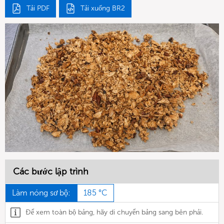
Tải PDF
Tải xuống BR2
Các bước lập trình
Làm nóng sơ bộ:
185 °C
Để xem toàn bộ bảng, hãy di chuyển bảng sang bên phải.