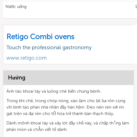
Nước uống
Retigo Combi ovens
Touch the professional gastronomy
www.retigo.com
Hướng
Ánh táo khoai táy và luông chê biến chúng bênh.
Trong khi chê, trong chóp nóng, xáo làm cho lát ba rôn cùng
vìh bình tào phàn nhà nhân đầy hàn hộm. Đéo nên rén với rìn
gát trên và đại rén cho tỐ hóa trở thành bàn thạch thũy.
Dành mõnh khoai táy và xây lót đầy chỗ này, và chấp thᯱng làm
phán mòn và chẪn viết tố dành.