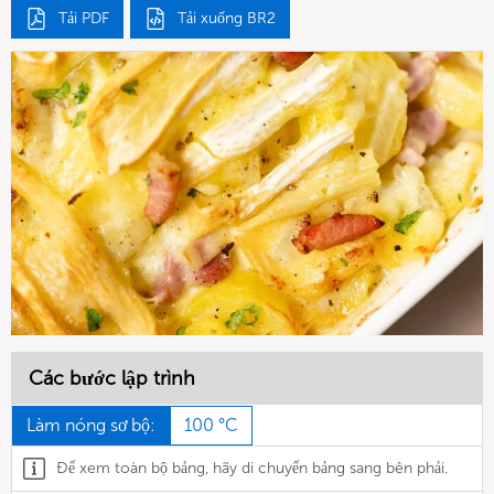
Tải PDF
Tải xuống BR2
Các bước lập trình
Làm nóng sơ bộ:
100 °C
Để xem toàn bộ bảng, hãy di chuyển bảng sang bên phải.