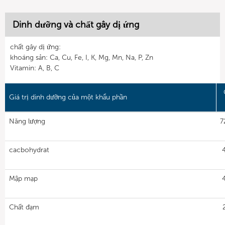
Dinh dưỡng và chất gây dị ứng
chất gây dị ứng:
khoáng sản: Ca, Cu, Fe, I, K, Mg, Mn, Na, P, Zn
Vitamin: A, B, C
Giá trị dinh dưỡng của một khẩu phần
Năng lượng
7
cacbohydrat
Mập mạp
Chất đạm