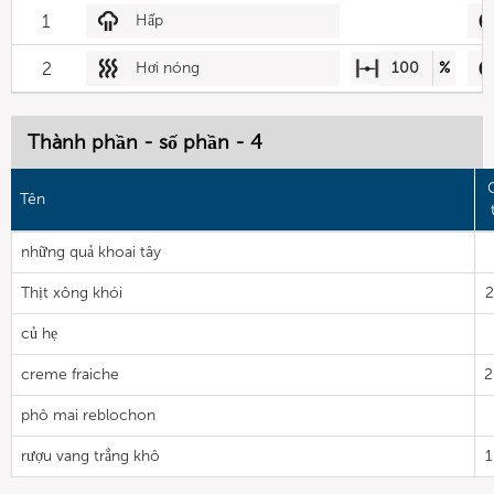
1
Hấp
2
Hơi nóng
100
%
Thành phần - số phần - 4
Tên
những quả khoai tây
Thịt xông khói
2
củ hẹ
creme fraiche
2
phô mai reblochon
rượu vang trắng khô
1