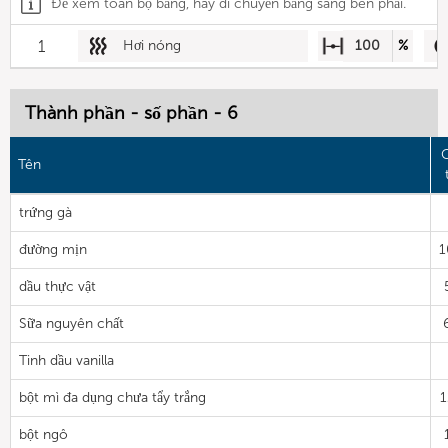
Để xem toàn bộ bảng, hãy di chuyển bảng sang bên phải.
1
Hơi nóng
100
%
Thành phần - số phần - 6
G
Tên
trứng gà
đường mịn
1
dầu thực vật
Sữa nguyên chất
Tinh dầu vanilla
bột mì đa dụng chưa tẩy trắng
1
bột ngô