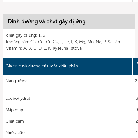
Dinh dưỡng và chất gây dị ứng
chất gây dị ứng: 1, 3
khoáng sản: Ca, Co, Cr, Cu, F, Fe, I, K, Mg, Mn, Na, P, Se, Zn
Vitamin: A, B, C, D, E, K, Kyselina listová
Giá trị dinh dưỡng của một khẩu phần
Năng lượng
2
cacbohydrat
3
Mập mạp
9
Chất đạm
2
Nước uống
1