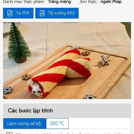
Danh mục thực phẩm:
Tráng miệng
Ẩm thực:
người Pháp
Tải PDF
Tải xuống BR2
Các bước lập trình
Làm nóng sơ bộ:
190 °C