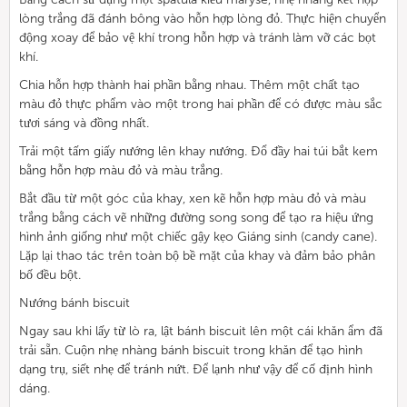
lòng trắng đã đánh bông vào hỗn hợp lòng đỏ. Thực hiện chuyển
động xoay để bảo vệ khí trong hỗn hợp và tránh làm vỡ các bọt
khí.
Chia hỗn hợp thành hai phần bằng nhau. Thêm một chất tạo
màu đỏ thực phẩm vào một trong hai phần để có được màu sắc
tươi sáng và đồng nhất.
Trải một tấm giấy nướng lên khay nướng. Đổ đầy hai túi bắt kem
bằng hỗn hợp màu đỏ và màu trắng.
Bắt đầu từ một góc của khay, xen kẽ hỗn hợp màu đỏ và màu
trắng bằng cách vẽ những đường song song để tạo ra hiệu ứng
hình ảnh giống như một chiếc gậy kẹo Giáng sinh (candy cane).
Lặp lại thao tác trên toàn bộ bề mặt của khay và đảm bảo phân
bố đều bột.
Nướng bánh biscuit
Ngay sau khi lấy từ lò ra, lật bánh biscuit lên một cái khăn ẩm đã
trải sẵn. Cuộn nhẹ nhàng bánh biscuit trong khăn để tạo hình
dạng trụ, siết nhẹ để tránh nứt. Để lạnh như vậy để cố định hình
dáng.