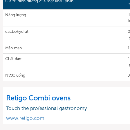
Giá trị dinh dưỡng của một khẩu phần
t
Năng lượng
cacbohydrat
0
Mập mạp
1
Chất đạm
1
Nước uống
0
Retigo Combi ovens
Touch the professional gastronomy
www.retigo.com