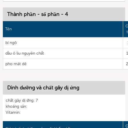
Thành phần - số phần - 4
G
Tên
t
bí ngô
dầu ô liu nguyên chất
pho mát dê
Dinh dưỡng và chất gây dị ứng
chất gây dị ứng: 7
khoáng sản:
Vitamin:
G