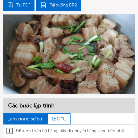
Tải PDF
Tải xuống BR2
Các bước lập trình
Làm nóng sơ bộ:
180 °C
Để xem toàn bộ bảng, hãy di chuyển bảng sang bên phải.