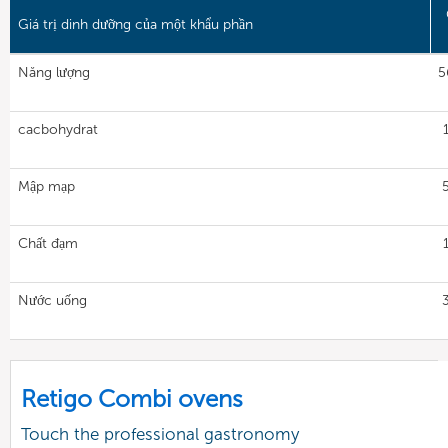
Giá trị dinh dưỡng của một khẩu phần
Năng lượng
5
cacbohydrat
Mập mạp
Chất đạm
Nước uống
Retigo Combi ovens
Touch the professional gastronomy