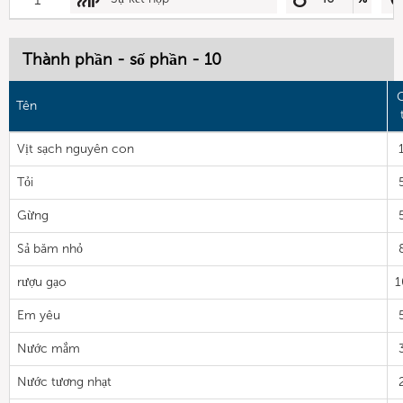
Thành phần - số phần - 10
G
Tên
Vịt sạch nguyên con
Tỏi
Gừng
Sả băm nhỏ
rượu gạo
1
Em yêu
Nước mắm
Nước tương nhạt