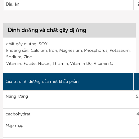
Dầu ăn
Dinh dưỡng và chất gây dị ứng
chất gây dị ứng: SOY
khoáng sản: Calcium, Iron, Magnesium, Phosphorus, Potassium,
Sodium, Zinc
Vitamin: Folate, Niacin, Thiamin, Vitamin B6, Vitamin C
Giá trị dinh dưỡng của một khẩu phần
Năng lượng
5
cacbohydrat
4
Mập mạp