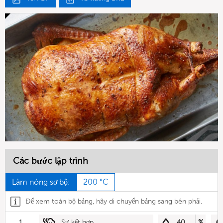
Các bước lập trình
Làm nóng sơ bộ:
200 °C
Để xem toàn bộ bảng, hãy di chuyển bảng sang bên phải.
1
Sự kết hợp
40
%