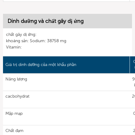
Dinh dưỡng và chất gây dị ứng
chất gây dị ứng:
khoáng sản: Sodium: 38758 mg
Vitamin:
Giá trị dinh dưỡng của một khẩu phần
Năng lượng
9
cacbohydrat
2
Mập mạp
Chất đạm