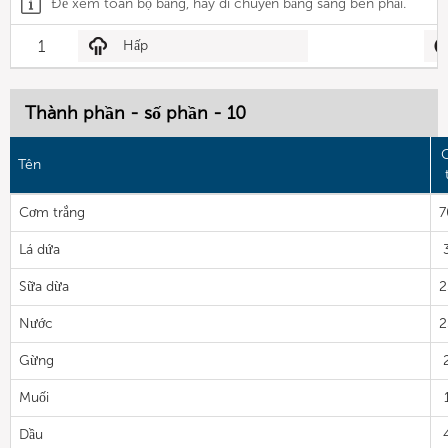
Để xem toàn bộ bảng, hãy di chuyển bảng sang bên phải.
1
Hấp
Thành phần - số phần - 10
G
Tên
Cơm trắng
7
Lá dứa
Sữa dừa
2
Nước
2
Gừng
Muối
Dầu