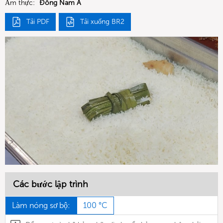
Ẩm thực:
Đông Nam Á
Tải PDF
Tải xuống BR2
Các bước lập trình
Làm nóng sơ bộ:
100 °C