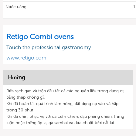
Nước uống
1
Retigo Combi ovens
Touch the professional gastronomy
www.retigo.com
Hướng
Rửa sạch gạo và trộn đều tất cả các nguyên liệu trong dụng cụ
bằng thép không gỉ.
Khi đã hoàn tất quá trình làm nóng, đặt dụng cụ vào và hấp
trong 30 phút.
Khi đã chín, phục vụ với cá cơm chiên, đậu phộng chiên, trứng
luộc hoặc trứng ốp la, gà sambal và dưa chuột tươi cắt lát.