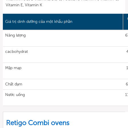
Vitamin E, Vitamin K
Giá trị dinh dưỡng của một khẩu phần
Năng lượng
6
cacbohydrat
4
Mập mạp
1
Chất đạm
6
Nước uống
1
Retigo Combi ovens