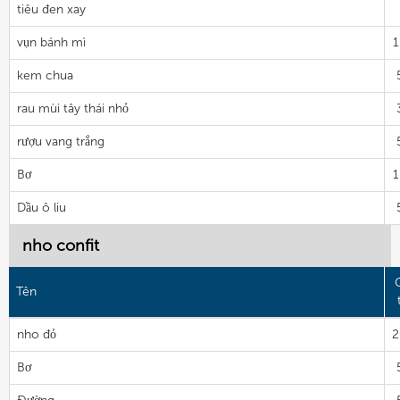
tiêu đen xay
vụn bánh mì
1
kem chua
rau mùi tây thái nhỏ
rượu vang trắng
Bơ
1
Dầu ô liu
nho confit
Tên
nho đỏ
2
Bơ