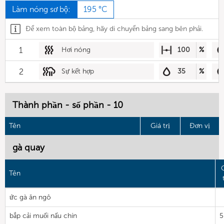
Làm nóng sơ bộ:
195 °C
Để xem toàn bộ bảng, hãy di chuyển bảng sang bên phải.
1
Hơi nóng
100
%
2
Sự kết hợp
35
%
Thành phần - số phần - 10
Tên
Giá trị
Đơn vị
gà quay
Tên
ức gà ăn ngô
bắp cải muối nấu chín
5