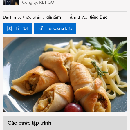
Deutschland
Công ty:
RETIGO
Deutschland GmbH
Danh mục thực phẩm:
gia cầm
Ẩm thực:
tiếng Đức
Tải PDF
Tải xuống BR2
Các bước lập trình