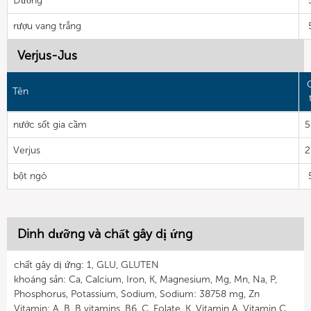
Đường
rượu vang trắng
Verjus-Jus
Tên
nước sốt gia cầm
5
Verjus
2
bột ngô
Dinh dưỡng và chất gây dị ứng
chất gây dị ứng: 1, GLU, GLUTEN
khoáng sản: Ca, Calcium, Iron, K, Magnesium, Mg, Mn, Na, P,
Phosphorus, Potassium, Sodium, Sodium: 38758 mg, Zn
Vitamin: A, B, B vitamins, B6, C, Folate, K, Vitamin A, Vitamin C,