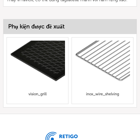
Phụ kiện được đề xuất
vision_grill
inox_wire_shelving