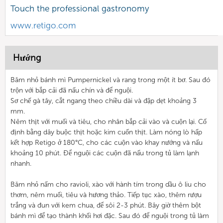
Touch the professional gastronomy
www.retigo.com
Hướng
Băm nhỏ bánh mì Pumpernickel và rang trong một ít bơ. Sau đó
trộn với bắp cải đã nấu chín và để nguội.
Sơ chế gà tây, cắt ngang theo chiều dài và đập dẹt khoảng 3
mm.
Nêm thịt với muối và tiêu, cho nhân bắp cải vào và cuộn lại. Cố
định bằng dây buộc thịt hoặc kim cuốn thịt. Làm nóng lò hấp
kết hợp Retigo ở 180°C, cho các cuộn vào khay nướng và nấu
khoảng 10 phút. Để nguội các cuộn đã nấu trong tủ làm lạnh
nhanh.
Băm nhỏ nấm cho ravioli, xào với hành tím trong dầu ô liu cho
thơm, nêm muối, tiêu và hương thảo. Tiếp tục xào, thêm rượu
trắng và đun với kem chua, để sôi 2-3 phút. Bây giờ thêm bột
bánh mì để tạo thành khối hơi đặc. Sau đó để nguội trong tủ làm