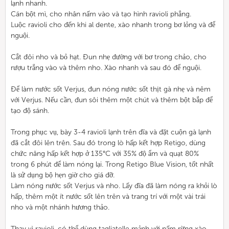
lạnh nhanh.
Cán bột mì, cho nhân nấm vào và tạo hình ravioli phẳng.
Luộc ravioli cho đến khi al dente, xào nhanh trong bơ lỏng và để
nguội.
Cắt đôi nho và bỏ hạt. Đun nhẹ đường với bơ trong chảo, cho
rượu trắng vào và thêm nho. Xào nhanh và sau đó để nguội.
Để làm nước sốt Verjus, đun nóng nước sốt thịt gà nhẹ và nêm
với Verjus. Nếu cần, đun sôi thêm một chút và thêm bột bắp để
tạo độ sánh.
Trong phục vụ, bày 3-4 ravioli lạnh trên đĩa và đặt cuộn gà lạnh
đã cắt đôi lên trên. Sau đó trong lò hấp kết hợp Retigo, dùng
chức năng hấp kết hợp ở 135°C với 35% độ ẩm và quạt 80%
trong 6 phút để làm nóng lại. Trong Retigo Blue Vision, tốt nhất
là sử dụng bộ hẹn giờ cho giá đỡ.
Làm nóng nước sốt Verjus và nho. Lấy đĩa đã làm nóng ra khỏi lò
hấp, thêm một ít nước sốt lên trên và trang trí với một vài trái
nho và một nhánh hương thảo.
Thay vì ravioli, có thể dùng tagliatelle mảnh với nấm rừng xào.