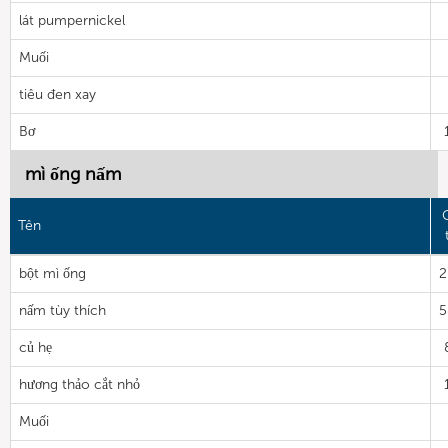
lát pumpernickel
Muối
tiêu đen xay
Bơ
mì ống nấm
Tên
bột mì ống
2
nấm tùy thích
5
củ hẹ
hương thảo cắt nhỏ
Muối