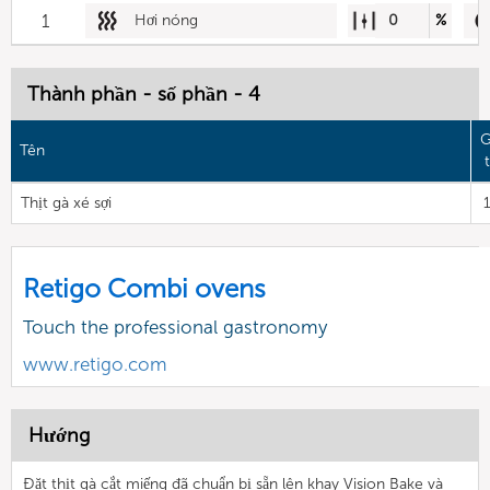
1
Hơi nóng
0
%
Thành phần - số phần - 4
G
Tên
t
Thịt gà xé sợi
Retigo Combi ovens
Touch the professional gastronomy
www.retigo.com
Hướng
Đặt thịt gà cắt miếng đã chuẩn bị sẵn lên khay Vision Bake và