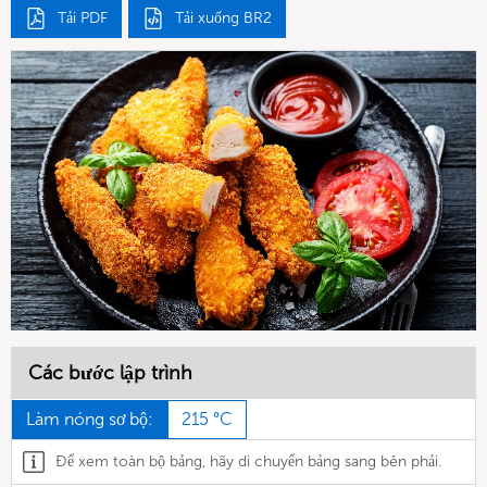
Tải PDF
Tải xuống BR2
Các bước lập trình
Làm nóng sơ bộ:
215 °C
Để xem toàn bộ bảng, hãy di chuyển bảng sang bên phải.