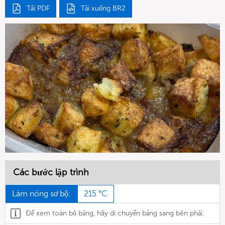
Tải PDF
Tải xuống BR2
Các bước lập trình
Làm nóng sơ bộ:
215 °C
Để xem toàn bộ bảng, hãy di chuyển bảng sang bên phải.