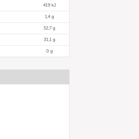
419 kJ
1,4 g
32,7 g
31,1 g
0 g