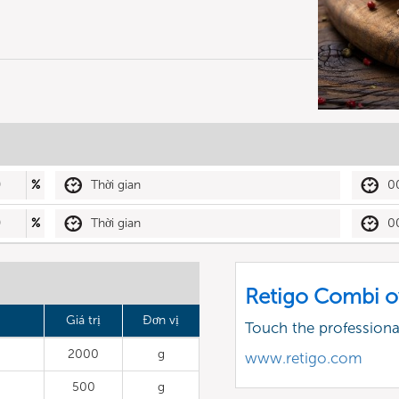
0
%
Thời gian
0
0
%
Thời gian
0
Retigo Combi o
Giá trị
Đơn vị
Touch the profession
2000
g
www.retigo.com
500
g