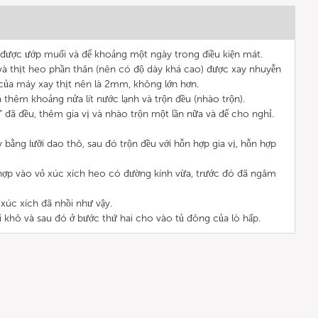
o, được ướp muối và để khoảng một ngày trong điều kiện mát.
 và thịt heo phần thăn (nên có độ dày khá cao) được xay nhuyễn
o của máy xay thịt nên là 2mm, không lớn hơn.
a thêm khoảng nửa lít nước lạnh và trộn đều (nhào trộn).
 đã đều, thêm gia vị và nhào trộn một lần nữa và để cho nghỉ.
y bằng lưỡi dao thô, sau đó trộn đều với hỗn hợp gia vị, hỗn hợp
hợp vào vỏ xúc xích heo có đường kính vừa, trước đó đã ngâm
 xúc xích đã nhồi như vậy.
ơi khô và sau đó ở bước thứ hai cho vào tủ đông của lò hấp.