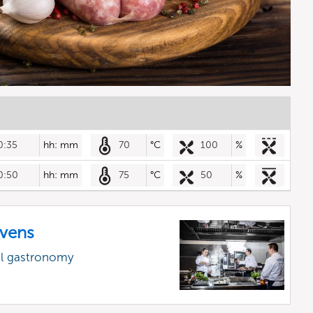
0:35
hh: mm
70
°C
100
%
0:50
hh: mm
75
°C
50
%
vens
al gastronomy