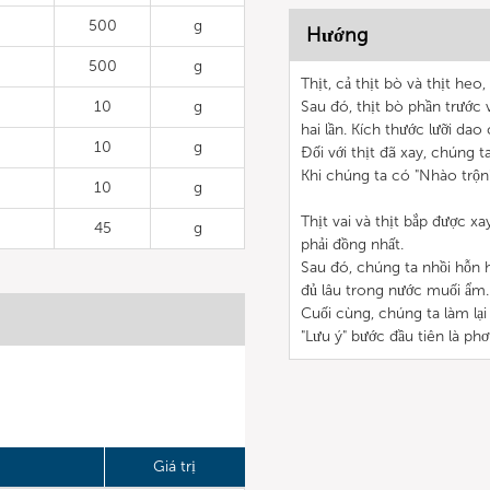
500
g
Hướng
500
g
Thịt, cả thịt bò và thịt he
10
g
Sau đó, thịt bò phần trước
hai lần. Kích thước lưỡi da
10
g
Đối với thịt đã xay, chúng t
Khi chúng ta có "Nhào trộn"
10
g
Thịt vai và thịt bắp được xa
45
g
phải đồng nhất.
Sau đó, chúng ta nhồi hỗn 
đủ lâu trong nước muối ẩm.
Cuối cùng, chúng ta làm lại
"Lưu ý" bước đầu tiên là ph
Giá trị