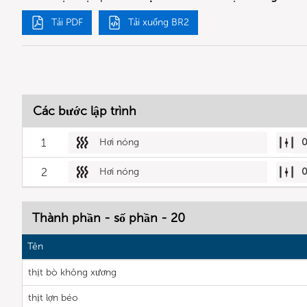
Tải PDF
Tải xuống BR2
Các bước lập trình
1
Hơi nóng
2
Hơi nóng
Thành phần - số phần - 20
Tên
thịt bò không xương
thịt lợn béo