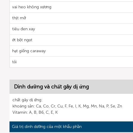
vai heo không xương
thịt mỡ
tiêu đen xay
ớt bột ngọt
hạt giống caraway
tỏi
Dinh dưỡng và chất gây dị ứng
chất gây dị ứng:
khoáng sản: Ca, Co, Cr, Cu, F, Fe, I, K, Mg, Mn, Na, P, Se, Zn
Vitamin: A, B, B6, C, E, K
Giá trị dinh dưỡng của một khẩu phần