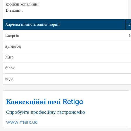
корисні копалини:
Вітаміни:
Харчова цінність однієї порції
З
Енергія
1
вуглевод
Жир
білок
вода
Конвекційні печі Retigo
Спробуйте професійну гастрономію
www.merx.ua