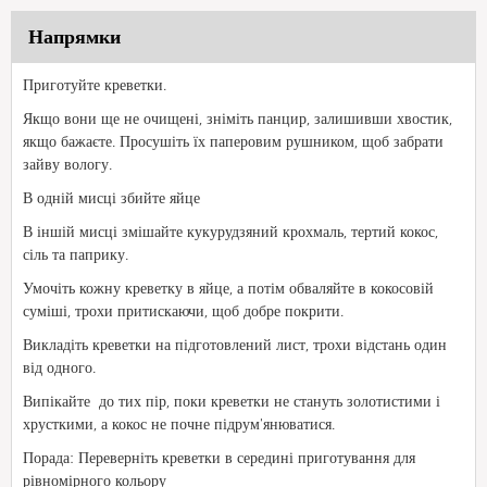
Напрямки
Приготуйте креветки.
Якщо вони ще не очищені, зніміть панцир, залишивши хвостик,
якщо бажаєте. Просушіть їх паперовим рушником, щоб забрати
зайву вологу.
В одній мисці збийте яйце
В іншій мисці змішайте кукурудзяний крохмаль, тертий кокос,
сіль та паприку.
Умочіть кожну креветку в яйце, а потім обваляйте в кокосовій
суміші, трохи притискаючи, щоб добре покрити.
Викладіть креветки на підготовлений лист, трохи відстань один
від одного.
Випікайте до тих пір, поки креветки не стануть золотистими і
хрусткими, а кокос не почне підрум'янюватися.
Порада: Переверніть креветки в середині приготування для
рівномірного кольору