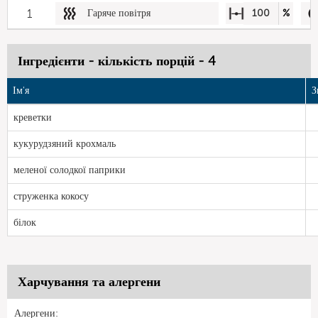
1
Гаряче повітря
100
%
Інгредієнти - кількість порцій - 4
Ім'я
З
креветки
кукурудзяний крохмаль
меленої солодкої паприки
струженка кокосу
білок
Харчування та алергени
Алергени: