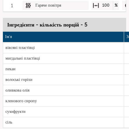
1
Гаряче повітря
100
%
Інгредієнти - кількість порцій - 5
Ім'я
З
вівсяні пластівці
мигдальні пластівці
пекан
волоські горіхи
оливкова олія
кленового сиропу
сухофрукти
сіль