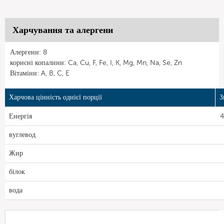
Харчування та алергени
Алергени: 8
корисні копалини: Ca, Cu, F, Fe, I, K, Mg, Mn, Na, Se, Zn
Вітаміни: A, B, C, E
Харчова цінність однієї порції
З
Енергія
4
вуглевод
Жир
білок
вода