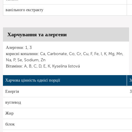
ванільного екстракту
Харчування та алергени
Алергени: 1, 3
корисні копалини: Ca, Carbonate, Co, Cr, Cu, F, Fe, I, K, Mg, Mn,
Na, P, Se, Sodium, Zn
Вітаміни: A, B, C, D, E, K, Kyselina listová
Харчова цінність однієї порції
З
Енергія
3
вуглевод
Жир
білок