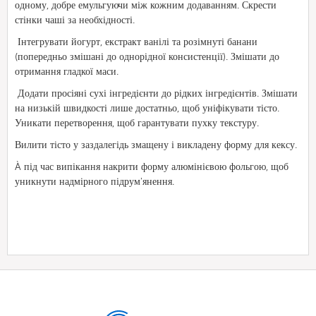
одному, добре емульгуючи між кожним додаванням. Скрести
стінки чаші за необхідності.
Інтегрувати йогурт, екстракт ванілі та розімнуті банани
(попередньо змішані до однорідної консистенції). Змішати до
отримання гладкої маси.
Додати просіяні сухі інгредієнти до рідких інгредієнтів. Змішати
на низькій швидкості лише достатньо, щоб уніфікувати тісто.
Уникати перетворення, щоб гарантувати пухку текстуру.
Вилити тісто у заздалегідь змащену і викладену форму для кексу.
À під час випікання накрити форму алюмінієвою фольгою, щоб
уникнути надмірного підрум'янення.