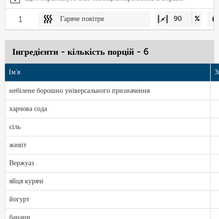
1
Гаряче повітря
90
%
Інгредієнти - кількість порцій - 6
Ім'я
З
небілене борошно універсального призначення
харчова сода
сіль
живіт
Вержуаз
яйця курячі
йогурт
банани