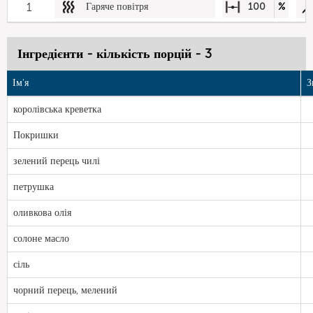
1
Гаряче повітря
100
%
Інгредієнти - кількість порцій - 3
Ім'я
З
королівська креветка
Покришки
зелений перець чилі
петрушка
оливкова олія
солоне масло
сіль
чорний перець, мелений