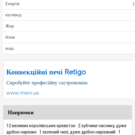
Енергія
1
вуглевод
Жир
білок
вода
Конвекційні печі Retigo
Спробуйте професійну гастрономію
www.merx.ua
Напрямки
12 великих королівських креветок · 2 зубчики часнику, дуже
дрібно нарізані · 1 зелений чилі, дуже дрібно нарізаний · 1