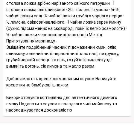
столова ложка дрібно нарізаного свіжого петрушки · 1
столова ложка олії оливкової · 20 г солоного масла · ¼-½
чайної ложки солі · ¼ чайної ложки грубого чорного перцю ·
½ лимона, свіжовичавленого · 1 чайна ложка зерен кмину
(сухих, підсмажених на сковороді, поки їх легко розмолоти) ·
½ чайної ложки червоних чилі пластівців Метод
Приготування маринаду -
Змішайте подрібнений часник, підсмажений кмин, олію
оливкову, зелений чилі, червоні чилі пластівці, петрушку,
грубий чорний перець та сіль, готуйте кілька секунд і
вимкніть вогонь, сік лимона та масло разом
Добре змастіть креветки масляним соусом Нанизуйте
креветки на бамбукові шпажки
Використовуйте коптильню для автентичного димного
смаку Подавати з соусом з солодкого чилі майонезу та
насолоджуватися досконалістю