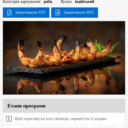
Категорія харчування:
риба
Кухня:
індійський
Завантажити PDF
Завантажити BR2
Етапи програми
Щоб переглянути всю таблицю, перемістіть її вправо.