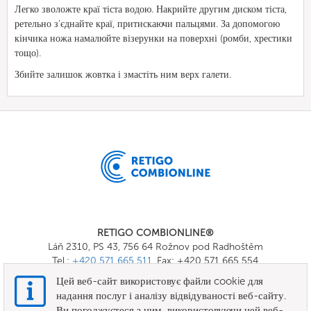
Легко зволожте краї тіста водою. Накрийте другим диском тіста,
ретельно з'єднайте краї, притискаючи пальцями. За допомогою
кінчика ножа намалюйте візерунки на поверхні (ромби, хрестики
тощо).
Збийте залишок жовтка і змастіть ним верх галети.
RETIGO COMBIONLINE®
Láň 2310, PS 43, 756 64 Rožnov pod Radhoštěm
Tel.:
+420 571 665 511
, Fax: +420 571 665 554
E-mail:
info@combionline.com
Цей веб-сайт використовує файли cookie для
надання послуг і аналізу відвідуваності веб-сайту.
Ви погоджуєтеся з цим, використовуючи цей веб-