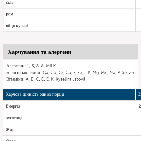
сіль
ром
яйця курячі
Харчування та алергени
Алергени: 1, 3, 8, A, MILK
корисні копалини: Ca, Co, Cr, Cu, F, Fe, I, K, Mg, Mn, Na, P, Se, Zn
Вітаміни: A, B, C, D, E, K, Kyselina listová
Харчова цінність однієї порції
З
Енергія
2
вуглевод
Жир