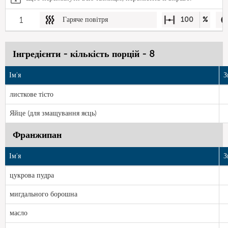
1
Гаряче повітря
100
%
Інгредієнти - кількість порцій - 8
Ім'я
З
листкове тісто
Яйце (для змащування яєць)
Франжипан
Ім'я
З
цукрова пудра
мигдального борошна
масло