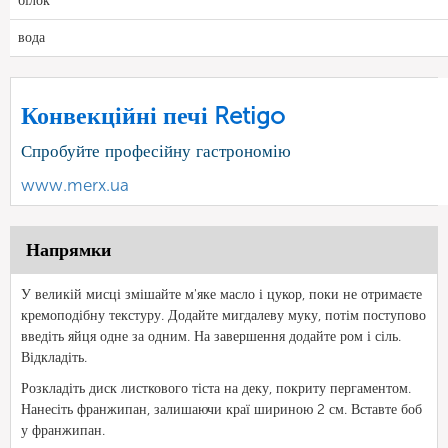
білок
вода
Конвекційні печі Retigo
Спробуйте професійну гастрономію
www.merx.ua
Напрямки
У великій мисці змішайте м'яке масло і цукор, поки не отримаєте
кремоподібну текстуру. Додайте мигдалеву муку, потім поступово
введіть яйця одне за одним. На завершення додайте ром і сіль.
Відкладіть.
Розкладіть диск листкового тіста на деку, покриту пергаментом.
Нанесіть франжипан, залишаючи краї шириною 2 см. Вставте боб
у франжипан.